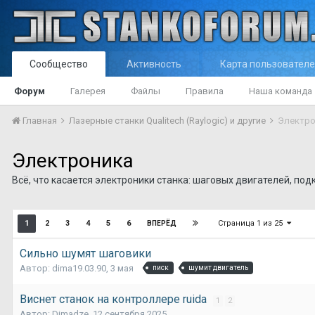
Сообщество
Активность
Карта пользовател
Форум
Галерея
Файлы
Правила
Наша команда
Главная
Лазерные станки Qualitech (Raylogic) и другие
Электро
Электроника
Всё, что касается электроники станка: шаговых двигателей, под
Страница 1 из 25
1
2
3
4
5
6
ВПЕРЁД
Сильно шумят шаговики
Автор:
dima19.03.90
,
3 мая
писк
шумит двигатель
Виснет станок на контроллере ruida
1
2
Автор:
Dimadze
,
12 сентября 2025