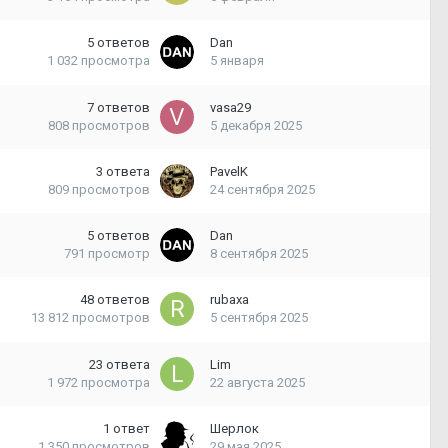
5
ответов
Dan
1 032
просмотра
5 января
7
ответов
vasa29
808
просмотров
5 декабря 2025
3
ответа
PavelK
809
просмотров
24 сентября 2025
5
ответов
Dan
791
просмотр
8 сентября 2025
48
ответов
rubaxa
13 812
просмотров
5 сентября 2025
23
ответа
Lim
1 972
просмотра
22 августа 2025
1
ответ
Шерлок
1 350
просмотров
29 мая 2025