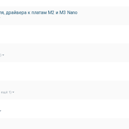
я, драйвера к платам M2 и M3 Nano
1)
и ещё 1)