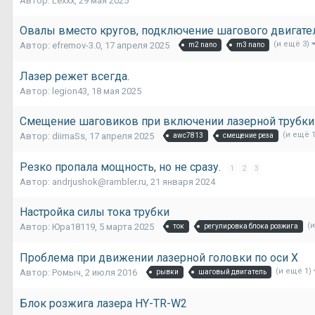
Автор:
Lexxx
,
29 мая 2025
Овалы вместо кругов, подключение шагового двигател
(и ещё 3)
Автор:
efremov-3.0
,
17 апреля 2025
m2 nano
m3 nano
Лазер режет всегда.
Автор:
legion43
,
18 мая 2025
Смещение шаговиков при включении лазерной трубки
(и ещё 
Автор:
diimaSs
,
17 апреля 2025
awc7813
смещение реза
Резко пропала мощность, но не сразу.
1
2
3
Автор:
andrjushok@rambler.ru
,
21 января 2024
Настройка силы тока трубки
(
Автор:
Юра18119
,
5 марта 2025
ток
регулировка блока розжига
Проблема при движении лазерной головки по оси X
(и ещё 1)
Автор:
Ромыч
,
2 июля 2016
рывки
шаговый двигатель
Блок розжига лазера HY-TR-W2