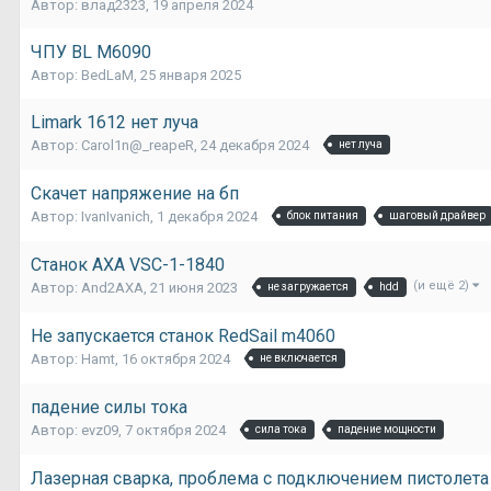
Автор:
влад2323
,
19 апреля 2024
ЧПУ BL M6090
Автор:
BedLaM
,
25 января 2025
Limark 1612 нет луча
Автор:
Carol1n@_reapeR
,
24 декабря 2024
нет луча
Скачет напряжение на бп
Автор:
IvanIvanich
,
1 декабря 2024
блок питания
шаговый драйвер
Станок АХА VSC-1-1840
(и ещё 2)
Автор:
And2AXA
,
21 июня 2023
не загружается
hdd
Не запускается станок RedSail m4060
Автор:
Hamt
,
16 октября 2024
не включается
падение силы тока
Автор:
evz09
,
7 октября 2024
сила тока
падение мощности
Лазерная сварка, проблема с подключением пистолета