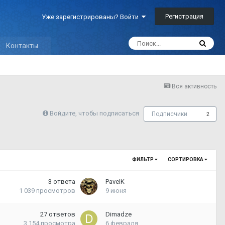
Регистрация
Уже зарегистрированы? Войти
Контакты
Вся активность
Войдите, чтобы подписаться
Подписчики
2
ФИЛЬТР
СОРТИРОВКА
3
ответа
PavelK
1 039
просмотров
9 июня
27
ответов
Dimadze
3 154
просмотра
6 февраля