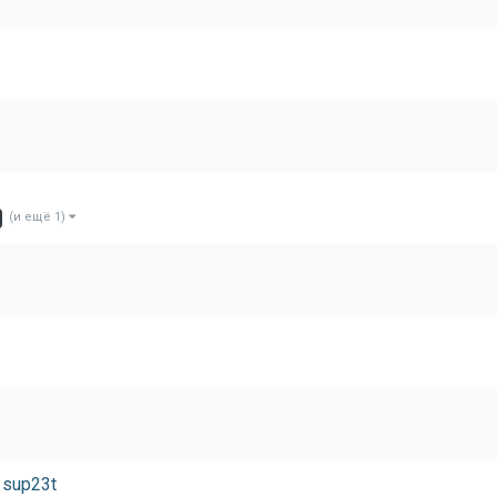
(и ещё 1)
 sup23t