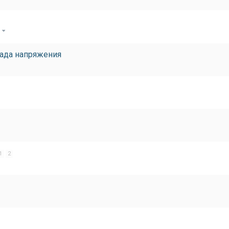
)
пада напряжения
1
2