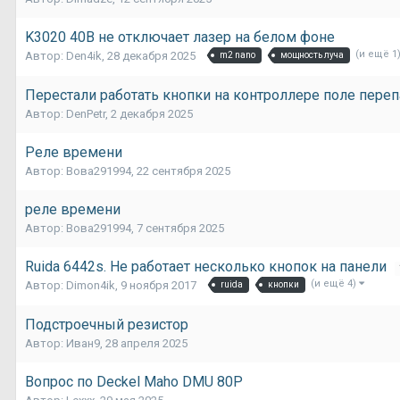
K3020 40В не отключает лазер на белом фоне
(и ещё 1
Автор:
Den4ik
,
28 декабря 2025
m2 nano
мощность луча
Перестали работать кнопки на контроллере поле пере
Автор:
DenPetr
,
2 декабря 2025
Реле времени
Автор:
Вова291994
,
22 сентября 2025
реле времени
Автор:
Вова291994
,
7 сентября 2025
Ruida 6442s. Не работает несколько кнопок на панели
(и ещё 4)
Автор:
Dimon4ik
,
9 ноября 2017
ruida
кнопки
Подстроечный резистор
Автор:
Иван9
,
28 апреля 2025
Вопрос по Deckel Maho DMU 80P