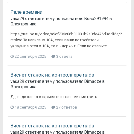
Реле времени
vasa29
ответил в тему пользователя
Вова291994
в
Электроника
https://rutube.ru/video/a9cf706e06b31031b2a0de476d3ddf6e/?
r=plwd Та написано 10А, если ваши потребители
укладываются в 10А, то выдержит. Если не ставьте...
22 сентября 2025
3 ответа
Виснет станок на контроллере ruida
vasa29
ответил в тему пользователя
Dimadze
в
Электроника
Да, надо канал открывать и глазами смотреть.
18 сентября 2025
27 ответов
Виснет станок на контроллере ruida
vasa29
ответил в тему пользователя
Dimadze
в