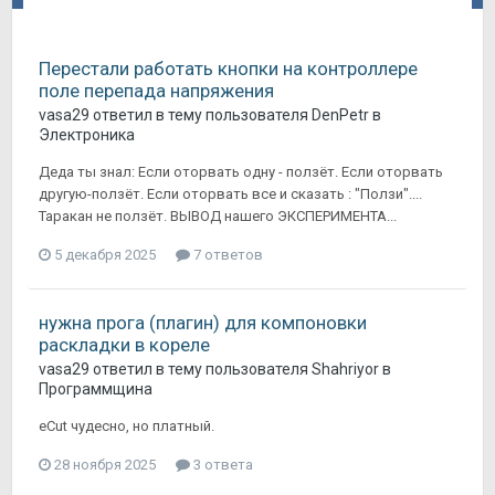
Перестали работать кнопки на контроллере
поле перепада напряжения
vasa29
ответил в тему пользователя
DenPetr
в
Электроника
Деда ты знал: Если оторвать одну - ползёт. Если оторвать
другую-ползёт. Если оторвать все и сказать : "Ползи"....
Таракан не ползёт. ВЫВОД нашего ЭКСПЕРИМЕНТА...
5 декабря 2025
7 ответов
нужна прога (плагин) для компоновки
раскладки в кореле
vasa29
ответил в тему пользователя
Shahriyor
в
Программщина
eCut чудесно, но платный.
28 ноября 2025
3 ответа