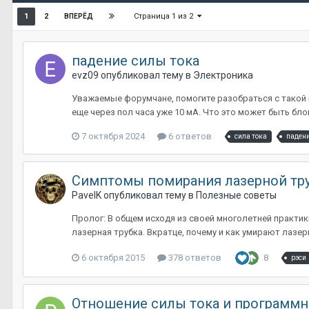
Страница 1 из 2
1
2
ВПЕРЁД
падение силы тока
evz09
опубликовал тему в
Электроника
Уважаемые форумчане, помогите разобраться с такой п
еще через пол часа уже 10 мА. Что это может быть бло
7 октября 2024
6 ответов
сила тока
паден
Симптомы помирания лазерной тр
PavelK
опубликовал тему в
Полезные советы
Пролог: В общем исходя из своей многолетней практи
лазерная трубка. Вкратце, почему и как умирают лазерн
6 октября 2015
378 ответов
8
рэси
Отношение силы тока и программн