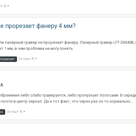
ё 5)
е прорезает фанеру 4 мм?
ли лазерный гравер не прорезает фанеру. Лазерный гравер LTT-Z6040B,
т 1 мм, в чем проблема не могу понять.
(и ещё 4)
 прорезает
КА
ображения либо слабо гравируется, либо пропускает полосами. В серед
очти в центр зеркал. Да и тот факт, что через раз он то нормально...
(и ещё 4)
ск