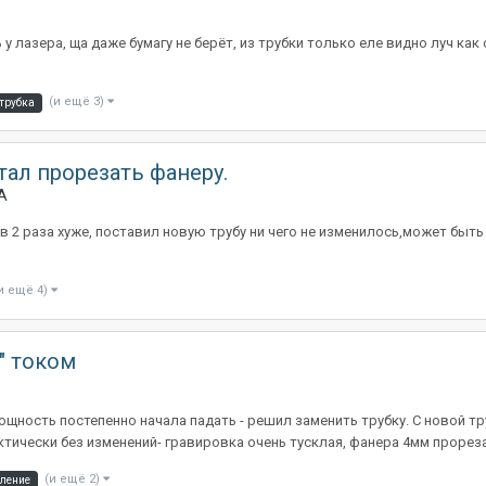
 лазера, ща даже бумагу не берёт, из трубки только еле видно луч как о
(и ещё 3)
трубка
тал прорезать фанеру.
А
в 2 раза хуже, поставил новую трубу ни чего не изменилось,может быт
и ещё 4)
" током
Мощность постепенно начала падать - решил заменить трубку. С новой т
ктически без изменений- гравировка очень тусклая, фанера 4мм прореза.
(и ещё 2)
ление