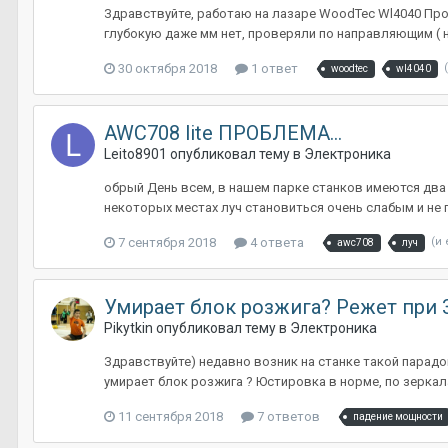
Здравствуйте, работаю на лазаре WoodTec Wl4040 Проб
глубокую даже мм нет, проверяли по направляющим ( н
30 октября 2018
1 ответ
woodtec
wl4040
AWC708 lite ПРОБЛЕМА...
Leito8901
опубликовал тему в
Электроника
обрый День всем, в нашем парке станков имеются два 
некоторых местах луч становиться очень слабым и не п
7 сентября 2018
4 ответа
(и
awc708
луч
Умирает блок розжига? Режет при 3
Pikytkin
опубликовал тему в
Электроника
Здравствуйте) недавно возник на станке такой парадо
умирает блок розжига ? Юстировка в норме, по зеркала
11 сентября 2018
7 ответов
падение мощности