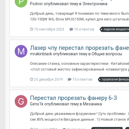
Podvor
опубликовал тему в
Электроника
Добрый день, товарищи! Я понимаю по теме много было
130-150|W W6, блок MYJG150W, купил для него штатный
15 сентября 2023
10 ответов
падение мощност
Лазер чпу перестал прорезать фане
mrakinblack
опубликовал тему в
Общие вопросы
Описание станка, основные характеристики: -Китайский
-стол сотовый жестко зафиксированный -клавиатура уп
25 декабря 2019
15 ответов
прорезание фанер
Перестал прорезать фанеру 6-3
Gens1k
опубликовал тему в
Механика
Добрый день уважаемые форумчане ! Суть проблемы : 
сек 85% мощности Вводные данные : 1) Новый станок Wat