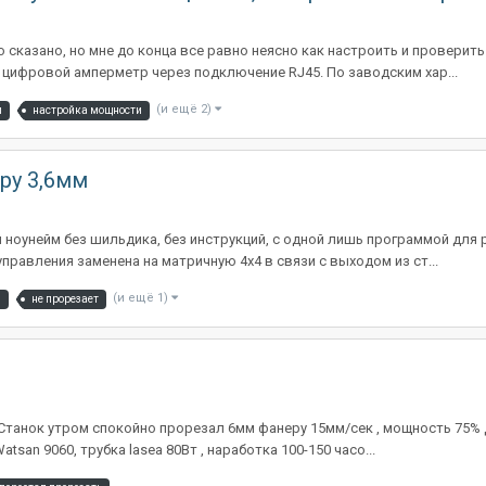
 сказано, но мне до конца все равно неясно как настроить и проверить
 цифровой амперметр через подключение RJ45. По заводским хар...
(и ещё 2)
и
настройка мощности
ру 3,6мм
 ноунейм без шильдика, без инструкций, с одной лишь программой для ре
равления заменена на матричную 4х4 в связи с выходом из ст...
(и ещё 1)
ы
не прорезает
Станок утром спокойно прорезал 6мм фанеру 15мм/сек , мощность 75% 
san 9060, трубка lasea 80Вт , наработка 100-150 часо...