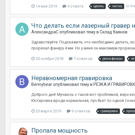
14 мая 2019
4 ответа
(и ещ
щелочь
чистка
Что делать если лазерный гравер н
АлександраС
опубликовал тему в
Склад баянов
Здравствуйте. Подскажите, что необходимо делать, ес
прорезал фанеру 4 мм. Но у меня он максимум прорезае
20 ноября 2018
7 ответов
резка фанеры
не
Неравномерная гравировка
Bennybear
опубликовал тему в
РЕЗКА И ГРАВИРОВ
Доброго дня! Мучаюсь с такой вот проблемой, верх из
Юстировка вроде нормальная, луч бьет по одной точке п
20 марта 2019
9 ответов
гравировка
пропу
Пропала мощность