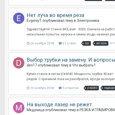
Нет луча во время реза
EvgeniyT
опубликовал тему в
Электроника
Здравствуйте! Станок MCLaser - 3020. Сначала на рабо
нескольких попыток запуска и смены воды начинал реза
26 ноября 2018
21 ответ
(и 
луч
нет луча
Выбор трубки на замену. И вопросы
den17
опубликовал тему в
Что выбрать?
Купил станок в китае jl-k6040. Мощность трубки 40 в
рядом. С причиной пока не разобрался, вроде эксплуат
13 ноября 2018
5 ответов
jl-k6040
падение
На выходе лазер не режет
Медуница
опубликовал тему в
РЕЗКА И ГРАВИРОВ