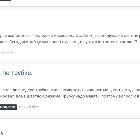
ту не жаловался. Последний месяц после работы, на следующий день не 
ть. Сегодня вообще как понял луча нет, в пустую катается по полю. П...
ещё 2)
 по трубке.
ат. Через две недели трубка стала помирать, снизилась мощность, мод 
ировал все в штатном режиме. Трубку надо менять, поэтому вопрос к вам
(и ещё 8)
 мощности
КА