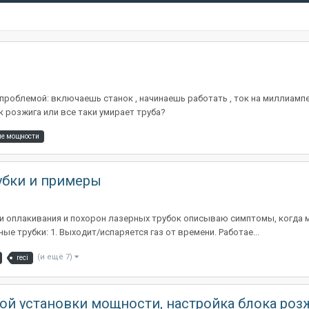
роблемой: включаешь станок , начинаешь работать , ток на миллиампер
к розжига или все таки умирает труба?
ие мощности
убки и примеры
ки оплакивания и похорон лазерных трубок описываю симптомы, когда 
ые трубки: 1. Выходит/испаряется газ от времени. Работае...
(и ещё 7)
reci
ой установки мощности, настройка блока роз