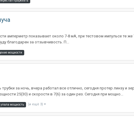
перестал прорезать
луча
и амперметр показывает около 7-8 мА, при тестовом импульсе те же 7-
буду благодарен за отзывчивость. П...
дение мощности
трубки за ночь, вчера работал все отлично, сегодня протер линзу и зе
ности 25(30) и скорости в 7(6) за один рез. Сегодня при мощно...
(и ещё 3)
упала мощность