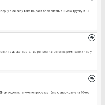
 верную ли силу тока выдает блок питания. Имею трубку RECI
зки на диске -портал из рельсы катается на ремнях по x и по y
Днем отдохнул и уже не прорезает 6мм фанеру даже на 10мм/