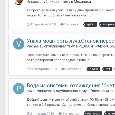
Dimass
опубликовал тему в
Механика
Доброго времени уток! За пару дней пропала мощность у
может быть проблема? Без названия.mp4
17 декабря 2018
3 ответа
трубка
лазерная 
Упала мощность луча.Станок перес
Vacheslav
опубликовал тему в
РЕЗКА И ГРАВИРОВК
Здравствуйте.Помогите советом. Станок начал резать 
ватт,юстировки проверял,все отлично.
25 февраля 2019
7 ответов
(
трубка
луч
Вода из системы охлаждения "бьет
pavel-markovskiy
опубликовал тему в
Электроника
Добрый день! У меня китайский станок 40/40см 40Вт. 
только в 2-3 прохода. Далее поменял блок и снова пра
21 января 2019
6 ответов
бьет током
зазем