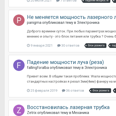
20 июля 2021
7 ответов
падение мощности
Не меняется мощность лазерного 
panigma
опубликовал тему в
Электроника
Доброго времени суток. При любых параметрах мощност
мнению и опыту - это блок питания или трубка ? Очень 
9 января 2021
30 ответов
блок розжига
па
Падение мощности луча (реза)
fallingforalba
опубликовал тему в
Электроника
Привет всем. В общем такая проблема: Упала мощность 
стандартных настройках я резал 3мм(4мм) фанеру на мощ
25 февраля 2019
36 ответов
блок розжига
Восстановилась лазерная трубка
Zetrix
опубликовал тему в
Механика