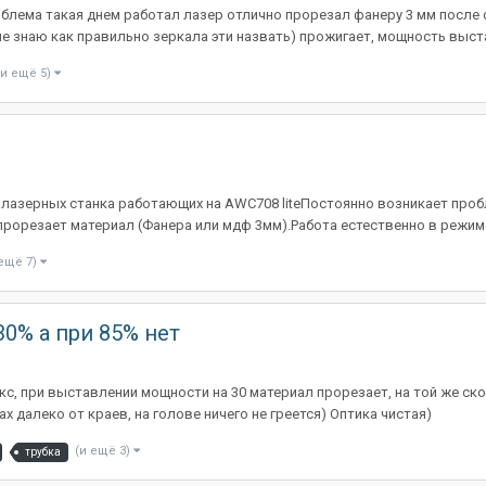
лема такая днем работал лазер отлично прорезал фанеру 3 мм после о
е знаю как правильно зеркала эти назвать) прожигает, мощность выста
(и ещё 5)
лазерных станка работающих на AWC708 litеПостоянно возникает пробл
рорезает материал (Фанера или мдф 3мм).Работа естественно в режиме 
 ещё 7)
0% а при 85% нет
кс, при выставлении мощности на 30 материал прорезает, на той же ск
х далеко от краев, на голове ничего не греется) Оптика чистая)
(и ещё 3)
трубка