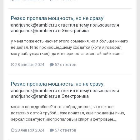
Резко пропала мощность, но не сразу.
andrjushok@rambler.ru
ответил в тему пользователя
andrjushok@rambler.ru
в
Электроника
у меня тоже есть насчет этого сомнения, но я больше ничего
не делал. И по произошедшему сходится (хотя я говорил,
могу заблуждаться), да и теперь останется тайной какая...
28 января 2024
57 ответов
Резко пропала мощность, но не сразу.
andrjushok@rambler.ru
ответил в тему пользователя
andrjushok@rambler.ru
в
Электроника
можно поподробнее? а то я обрадовался, что не все
потеряно с этой трубой... уже почитал, еще продавцы линз,
зеркал советуют изопропиловый спирт и фетровые...
28 января 2024
57 ответов