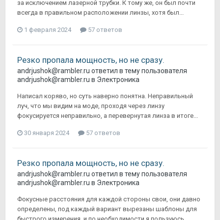
за исключением лазерной трубки. К тому же, он был почти
всегда в правильном расположении линзы, хотя был...
1 февраля 2024
57 ответов
Резко пропала мощность, но не сразу.
andrjushok@rambler.ru
ответил в тему пользователя
andrjushok@rambler.ru
в
Электроника
Написал коряво, но суть наверно понятна. Неправильный
луч, что мы видим на моде, проходя через линзу
фокусируется неправильно, а перевернутая линза в итоге...
30 января 2024
57 ответов
Резко пропала мощность, но не сразу.
andrjushok@rambler.ru
ответил в тему пользователя
andrjushok@rambler.ru
в
Электроника
Фокусные расстояния для каждой стороны свои, они давно
определены, под каждый вариант вырезаны шаблоны для
быстрого измерения, и по необходимости я пользуюсь...