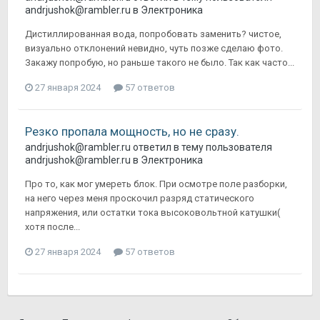
andrjushok@rambler.ru
в
Электроника
Дистиллированная вода, попробовать заменить? чистое,
визуально отклонений невидно, чуть позже сделаю фото.
Закажу попробую, но раньше такого не было. Так как часто...
27 января 2024
57 ответов
Резко пропала мощность, но не сразу.
andrjushok@rambler.ru
ответил в тему пользователя
andrjushok@rambler.ru
в
Электроника
Про то, как мог умереть блок. При осмотре поле разборки,
на него через меня проскочил разряд статического
напряжения, или остатки тока высоковольтной катушки(
хотя после...
27 января 2024
57 ответов