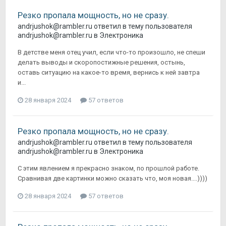
Резко пропала мощность, но не сразу.
andrjushok@rambler.ru
ответил в тему пользователя
andrjushok@rambler.ru
в
Электроника
В детстве меня отец учил, если что-то произошло, не спеши
делать выводы и скоропостижные решения, остынь,
оставь ситуацию на какое-то время, вернись к ней завтра
и...
28 января 2024
57 ответов
Резко пропала мощность, но не сразу.
andrjushok@rambler.ru
ответил в тему пользователя
andrjushok@rambler.ru
в
Электроника
С этим явлением я прекрасно знаком, по прошлой работе.
Сравнивая две картинки можно сказать что, моя новая....))))
28 января 2024
57 ответов