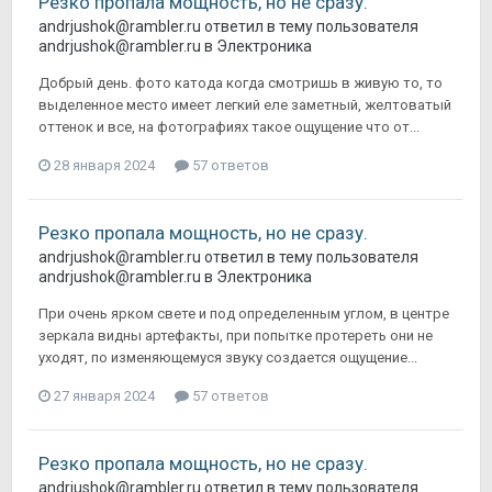
Резко пропала мощность, но не сразу.
andrjushok@rambler.ru
ответил в тему пользователя
andrjushok@rambler.ru
в
Электроника
Добрый день. фото катода когда смотришь в живую то, то
выделенное место имеет легкий еле заметный, желтоватый
оттенок и все, на фотографиях такое ощущение что от...
28 января 2024
57 ответов
Резко пропала мощность, но не сразу.
andrjushok@rambler.ru
ответил в тему пользователя
andrjushok@rambler.ru
в
Электроника
При очень ярком свете и под определенным углом, в центре
зеркала видны артефакты, при попытке протереть они не
уходят, по изменяющемуся звуку создается ощущение...
27 января 2024
57 ответов
Резко пропала мощность, но не сразу.
andrjushok@rambler.ru
ответил в тему пользователя