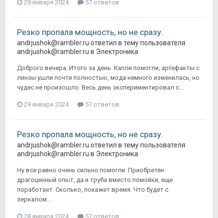
29 января 2024
57 ответов
Резко пропала мощность, но не сразу.
andrjushok@rambler.ru
ответил в тему пользователя
andrjushok@rambler.ru
в
Электроника
Доброго вечера. Итого за день. Капли помогли, артефакты с
линзы ушли почти полностью, мода немного изменилась, но
чудес не произошло. Весь день экспериментировал с...
29 января 2024
57 ответов
Резко пропала мощность, но не сразу.
andrjushok@rambler.ru
ответил в тему пользователя
andrjushok@rambler.ru
в
Электроника
Ну все равно очень сильно помогли. Приобретён
драгоценный опыт, да и труба вместо помойки, еще
поработает. Сколько, покажет время. Что будет с
зеркалом...
28 января 2024
57 ответов