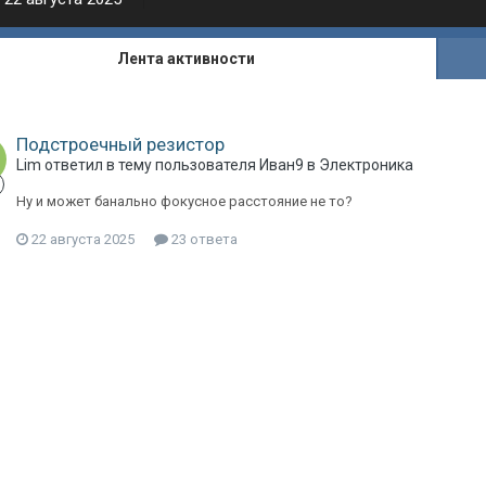
Лента активности
Подстроечный резистор
Lim
ответил в тему пользователя
Иван9
в
Электроника
Ну и может банально фокусное расстояние не то?
22 августа 2025
23 ответа