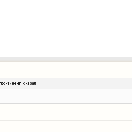
тконтинент"
сказал: