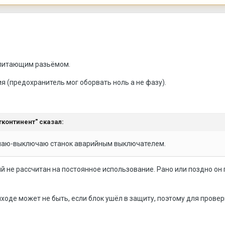
 питающим разьёмом.
я (предохранитель мог оборвать ноль а не фазу).
тконтинент"
сказал:
ючаю-выключаю станок аварийным выключателем.
й не рассчитан на постоянное использование. Рано или поздно он
ходе может не быть, если блок ушёл в защиту, поэтому для провер