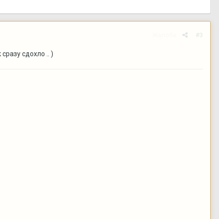
Жалоба
#3
сразу сдохло .. )