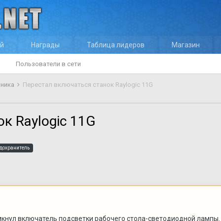
ей
Награды
Таблица лидеров
Магазин
Пользователи в сети
оника
Перестал включаться станок Raylogic 11G
к Raylogic 11G
дохранитель
мкнул включатель подсветки рабочего стола-светодиодной лампы. 