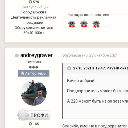
578
1 748 публикаций
Город:
москва
Награды пользователя
Деятельность:
рекламная
продукция
Оборудование:
китаец
60х40 100вт
andreygraver
Опубликовано:
28 октября 2021
Ветеран
27.10.2021 в 19:47,
PavelK
сказ
Автор темы
Вечер добрый.
Предохранитель может быть п
А 220 может быть из-за заземл
145
Спасибо, именно в предохранителе