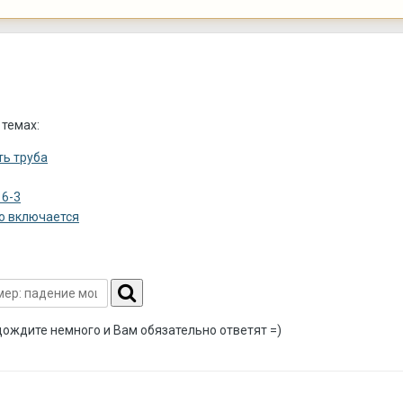
 темах:
ть труба
 6-3
о включается
дождите немного и Вам обязательно ответят =)