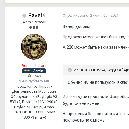
PavelK
Опубликовано:
27 октября 2021
Administrator
Вечер добрый.
Предохранитель может быть под
А 220 может быть из-за заземлени
Administrators
27.10.2021 в 19:24,
Студия "Ар
1 543
9 495 публикаций
Обычно им не пользуюсь, вкл
Город:
Кипр, Никосия
Деятельность:
Мозговая
Оборудование:
Raylogic 9G
И его заодно проверьте. Аварийны
530 х2, Raylogic 11G 1290 х3,
будет очень нужен.
Raylogic 304Mini, Aman
3040, DP JET 3300, Epson
Напряжения блоков питания на вы
4880 x3 и тд =)
поключать по одному.