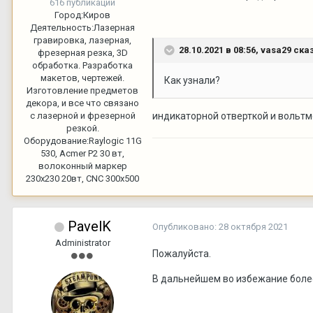
616 публикаций
Город:
Киров
Деятельность:
Лазерная
гравировка, лазерная,
28.10.2021 в 08:56,
vasa29
сказ
фрезерная резка, 3D
обработка. Разработка
макетов, чертежей.
Как узнали?
Изготовление предметов
декора, и все что связано
с лазерной и фрезерной
индикаторной отверткой и вольт
резкой.
Оборудование:
Raylogic 11G
530, Acmer P2 30 вт,
волоконный маркер
230х230 20вт, CNC 300x500
PavelK
Опубликовано:
28 октября 2021
Administrator
Пожалуйста.
В дальнейшем во избежание боле