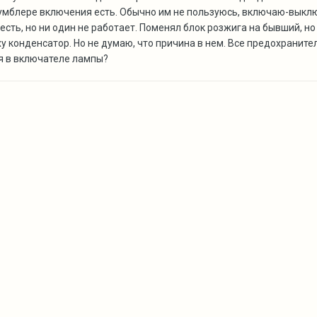
умблере включения есть. Обычно им не пользуюсь, включаю-выкл
сть, но ни один не работает. Поменял блок розжига на бывший, но
 конденсатор. Но не думаю, что причина в нем. Все предохранител
ия в включателе лампы?