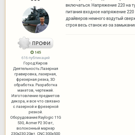
включаться. Напряжение 220 на т
питания входное напряжение 220 е
драйверов немного вздутый сверху
строя весь станок из-за замыкан
145
616 публикаций
Город:
Киров
Деятельность:
Лазерная
гравировка, лазерная,
фрезерная резка, 3D
обработка. Разработка
макетов, чертежей.
Изготовление предметов
декора, и все что связано
с лазерной и фрезерной
резкой.
Оборудование:
Raylogic 11G
530, Acmer P2 30 вт,
волоконный маркер
230х230 20вт, CNC 300x500