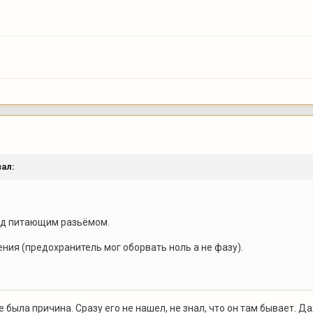
ал:
од питающим разьёмом.
ения (предохранитель мог оборвать ноль а не фазу).
 была причина. Сразу его не нашел, не знал, что он там бывает. Д