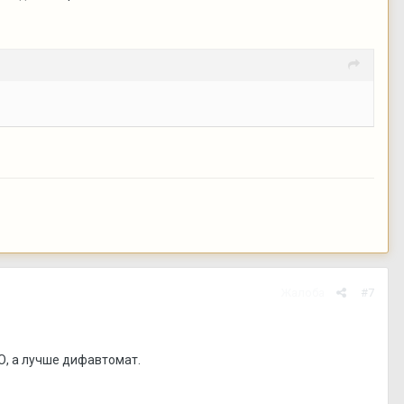
Жалоба
#7
, а лучше дифавтомат.