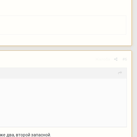
Жалоба
#6
аже два, второй запасной.