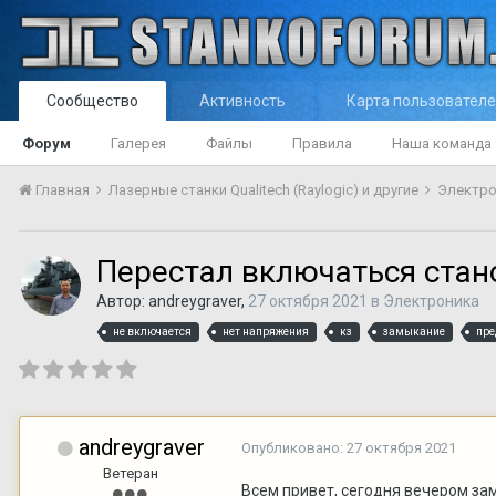
Сообщество
Активность
Карта пользовател
Форум
Галерея
Файлы
Правила
Наша команда
Главная
Лазерные станки Qualitech (Raylogic) и другие
Электр
Перестал включаться стано
Автор:
andreygraver
,
27 октября 2021
в
Электроника
не включается
нет напряжения
кз
замыкание
пре
andreygraver
Опубликовано:
27 октября 2021
Ветеран
Всем привет, сегодня вечером за