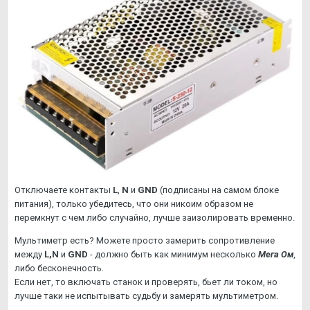
Отключаете контакты
L
,
N
и
GND
(подписаны на самом блоке
питания), только убедитесь, что они никоим образом не
перемкнут с чем либо случайно, лучше заизолировать временно.
Мультиметр есть? Можете просто замерить сопротивление
между
L,N
и
GND
- должно быть как минимум несколько
Мега Ом
,
либо бесконечность
.
Если нет, то включать станок и проверять, бьет ли током, но
лучше таки не испытывать судьбу и замерять мультиметром.