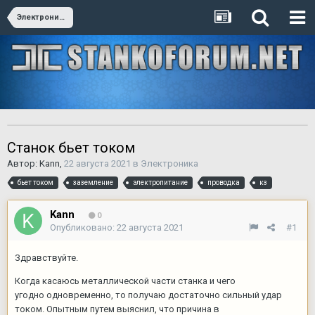
Электроника
Станок бьет током
Автор:
Kann
,
22 августа 2021
в
Электроника
бьет током
заземление
электропитание
проводка
кз
Kann
0
Опубликовано:
22 августа 2021
#1
Здравствуйте.
Когда касаюсь металлической части станка и чего
угодно одновременно, то получаю достаточно сильный удар
током. Опытным путем выяснил, что причина в