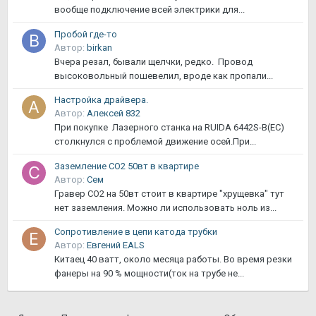
вообще подключение всей электрики для...
Пробой где-то
Автор:
birkan
Вчера резал, бывали щелчки, редко. Провод
высоковольный пошевелил, вроде как пропали...
Настройка драйвера.
Автор:
Алексей 832
При покупке Лазерного станка на RUIDA 6442S-В(EC)
столкнулся с проблемой движение осей.При...
Заземление СО2 50вт в квартире
Автор:
Сем
Гравер СО2 на 50вт стоит в квартире "хрущевка" тут
нет заземления. Можно ли использовать ноль из...
Сопротивление в цепи катода трубки
Автор:
Евгений EALS
Китаец 40 ватт, около месяца работы. Во время резки
фанеры на 90 % мощности(ток на трубе не...