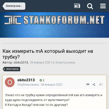
Электроника
Как измерить mA который выходит на
трубку?
Автор:
obito2313
,
18 января 2021
в
Электроника
электрика
obito2313
2
Опубликовано:
18 января 2021
#1
Узнал что на трубку нужен определённый mA как его измерять и
куда щупы подсоединять от мультиметра?
К Kатоду и Аноду? или как то по другому?