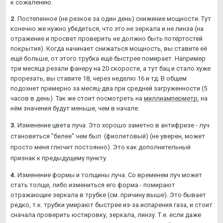
к сожалению.
2.
Постепенное (не резкое за один день) снижение мощности. Тут
конечно же нужно убедиться, что это не зеркала и не линза (на
отражение и просвет проверить не должно быть потёртостей
покрытия). Когда начинает снижаться мощность, вы ставите её
ещё больше, от этого трубка ещё быстрее помирает. Например
три месяца резали фанеру на 20 скорости, а тут бац и стало хуже
прорезать, вы ставите 18, через неделю 16 и тд. В общем
подохнет примерно за месяц-два при средней загруженности (5
часов в день) Так же стоит посмотреть на
миллиамперметр
, на
нём значения будут меньше, чем в начале.
3.
Изменение цвета луча. Это хорошо заметно в антифризе - луч
становиться "белее" чем был (фиолетовый) (не уверен, может
просто меня глючит постоянно). Это как дополнительный
признак к предыдущему пункту.
4.
Изменение формы и толщины луча. Со временем луч может
стать толще, либо измениться его форма - помирают
отражающие зеркала в трубке (см. причину выше). Это бывает
редко, т.к. трубки умирают быстрее из-за испарения газа, и стоит
сначала проверить юстировку, зеркала, линзу. Т.е. если даже