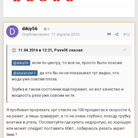
dikiy56
0
Опубликовано:
11 апреля 2016
#12
11.04.2016 в 12:21,
PavelK
сказал:
если по центру, то всё ок, просто было похоже.
@dikiy56
да что бы он не показывал тут видно, что
@alexander-1
мода уже совсем плоха.
Трубка в таком состоянии ещё порежет, но вот качество и
мощность реза уже совсем не те.
Я пробовал прорезать орг.стекло на 100 процентах и скорости 4,
не режет, а лишь гравирует, и то не очень глубоко, походу трубку
всетаки в утиль. Посоветуйте где купить недорогую, но хорошую
или может следует поставить 60вт., собираюсь резать акрил
6мм.?