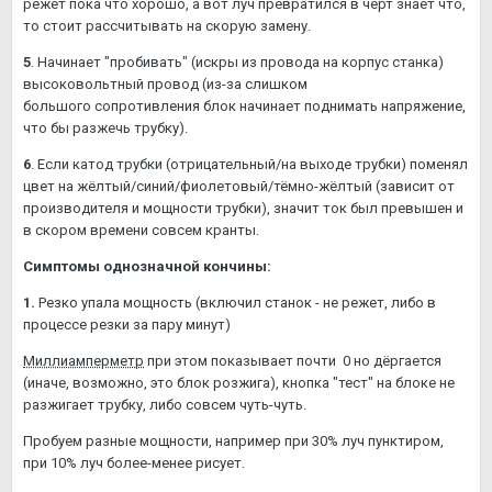
режет пока что хорошо, а вот луч превратился в чёрт знает что,
то стоит рассчитывать на скорую замену.
5
. Начинает "пробивать" (искры из провода на корпус станка)
высоковольтный провод (из-за слишком
большого сопротивления блок начинает поднимать напряжение,
что бы разжечь трубку).
6
. Если катод трубки (отрицательный/на выходе трубки) поменял
цвет на жёлтый/синий/фиолетовый/тёмно-жёлтый (зависит от
производителя и мощности трубки), значит ток был превышен и
в скором времени совсем кранты.
Симптомы однозначной кончины:
1.
Резко упала мощность (включил станок - не режет, либо в
процессе резки за пару минут)
Миллиамперметр
при этом показывает почти 0 но дёргается
(иначе, возможно, это блок розжига), кнопка "тест" на блоке не
разжигает трубку, либо совсем чуть-чуть.
Пробуем разные мощности, например при 30% луч пунктиром,
при 10% луч более-менее рисует.