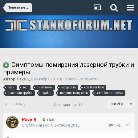
Полезные советы
Симптомы помирания лазерной трубки и
примеры
Автор:
PavelK
,
6 октября 2015
в
Полезные советы
рэси
reci
симптомы
мощность
co2 laser tube
лазерная трубка
трубка
падение мощности
китайская трубка
НАЗАД
ВПЕРЁД
Страница 1 из 16
PavelK
1 543
Опубликовано:
6 октября 2015
#1