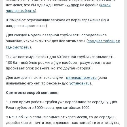
нет денег, что бы однажды купить
чиллер
на фреоне (
какой
чиллер
выбрать
).
3.
Умирают отражающие зеркала от перенапряжения (ну и
заодно испаряется газ)
Для каждой модели лазерной трубки есть определённое
значение, какой силы ток для неё оптимален
(
сводная таблица и
где смотреть
)
.
Так же поэтому не стоит для 60 Ваттной трубки использовать
100 Ваттный блок розжига (ну и наоборот разумеется то же -
пробивает блок розжига, но это другая история).
Для измерения силы тока служит
миллиамперметр
(если
изначально его нет, то рекомендую
установить
).
Симптомы скорой кончины:
1.
Если время работы трубки уже перевалило за середину. Для
Рэси трубок это 3000 часов, для китайских 1000.
У меня обычно если не подыхают через месяц, то до середины
дорабатывают почти все, а дальше - как повезёт и это не шутка,