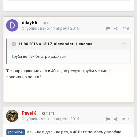
dikiy56
0
Опубликовано:
11 апреля 2016
#16
11.04.2016 в 13:17,
alexander-1
сказал:
Труба не так быстро садится
Т.е. впринципе можно и 40вт., но ресурс трубы меньше я
правильно понял?
PavelK
1 543
Опубликовано:
11 апреля 2016
#17
меньше и дольше рез, а 40 Ватт по-моему вообще
@dikiy56