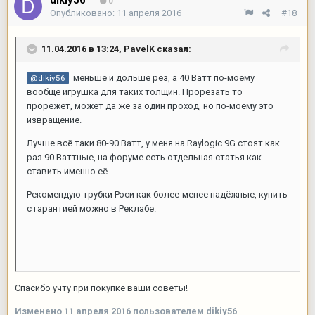
0
Опубликовано:
11 апреля 2016
#18
11.04.2016 в 13:24,
PavelK
сказал:
меньше и дольше рез, а 40 Ватт по-моему
@dikiy56
вообще игрушка для таких толщин. Прорезать то
прорежет, может да же за один проход, но по-моему это
извращение.
Лучше всё таки 80-90 Ватт, у меня на Raylogic 9G стоят как
раз 90 Ваттные, на форуме есть отдельная статья как
ставить именно её.
Рекомендую трубки Рэси как более-менее надёжные, купить
с гарантией можно в Реклабе.
Спасибо учту при покупке ваши советы!
Изменено
11 апреля 2016
пользователем dikiy56