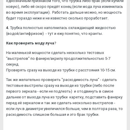
однозначным признаком того, что трубка либо брак (если купили
новую), либо ей скоро придёт конец (если мода луча изменилась
во время эксплуатации). Работать дальше можно, но мощность
будет гораздо ниже и не известно сколько проработает.
4.
Трубка полностью наполнилась охлаждающей жидкостью
(водой/антифризом) - тут и ежу понятно, что кранты.
Как проверить моду луча
?
На маленькой мощности сделать несколько тестовых
"выстрелов" по фанере/акрилу продолжительностью 5-7
секунд.
Проверять сразу на выходе из трубки с расстояния 10-15 см.
Так же желательно проверить "расходимость луча" - сделать
тестовые выстрелы сразу на выходе из трубки (либо после
первого зеркала - если не подлезть) и отодвинуть в самое
дальнее от выхода луча из трубки каретку, подставить фанерку
перед её зеркалом и так же сделать несколько выстрелов -
если луч в диаметре увеличился больше, чем в полтора раза, то
расходимость слишком большая и это брак трубки.