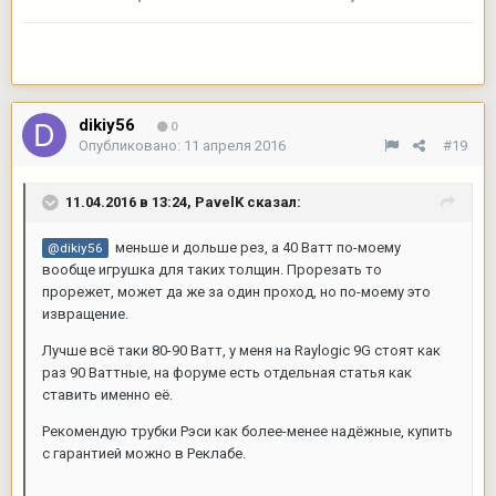
dikiy56
0
Опубликовано:
11 апреля 2016
#19
11.04.2016 в 13:24,
PavelK
сказал:
меньше и дольше рез, а 40 Ватт по-моему
@dikiy56
вообще игрушка для таких толщин. Прорезать то
прорежет, может да же за один проход, но по-моему это
извращение.
Лучше всё таки 80-90 Ватт, у меня на Raylogic 9G стоят как
раз 90 Ваттные, на форуме есть отдельная статья как
ставить именно её.
Рекомендую трубки Рэси как более-менее надёжные, купить
с гарантией можно в Реклабе.