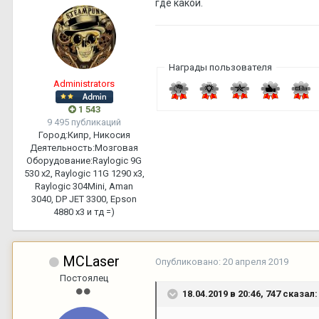
где какой.
Награды пользователя
Administrators
1 543
9 495 публикаций
Город:
Кипр, Никосия
Деятельность:
Мозговая
Оборудование:
Raylogic 9G
530 х2, Raylogic 11G 1290 х3,
Raylogic 304Mini, Aman
3040, DP JET 3300, Epson
4880 x3 и тд =)
MCLaser
Опубликовано:
20 апреля 2019
Постоялец
18.04.2019 в 20:46,
747
сказал: