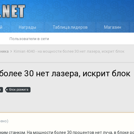
ей
Награды
Таблица лидеров
Магазин
Пользователи в сети
оника
Kimian 4040 - на мощности более 30 нет лазера, искрит блок
более 30 нет лазера, искрит блок
а
блок розжига
нено)
им станком. На мощности более 30 процентов нет луча, в блоке р