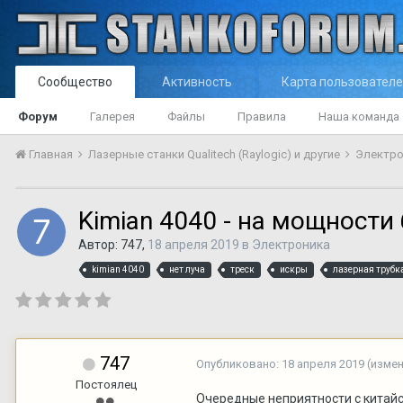
Сообщество
Активность
Карта пользовател
Форум
Галерея
Файлы
Правила
Наша команда
Главная
Лазерные станки Qualitech (Raylogic) и другие
Электр
Kimian 4040 - на мощности 
Автор:
747
,
18 апреля 2019
в
Электроника
kimian 4040
нет луча
треск
искры
лазерная трубк
747
Опубликовано:
18 апреля 2019
(изме
Постоялец
Очередные неприятности с китайск