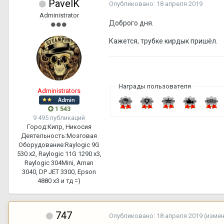
PavelK
Опубликовано:
18 апреля 2019
Administrator
Доброго дня.
Кажется, трубке кирдык пришёл.
Награды пользователя
Administrators
1 543
9 495 публикаций
Город:
Кипр, Никосия
Деятельность:
Мозговая
Оборудование:
Raylogic 9G
530 х2, Raylogic 11G 1290 х3,
Raylogic 304Mini, Aman
3040, DP JET 3300, Epson
4880 x3 и тд =)
747
Опубликовано:
18 апреля 2019
(изме