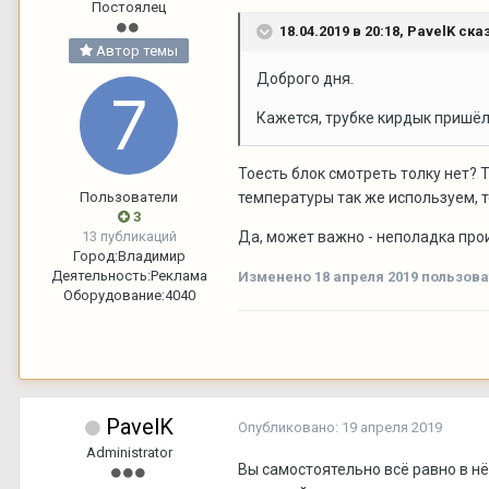
Постоялец
18.04.2019 в 20:18,
PavelK
сказ
Автор темы
Доброго дня.
Кажется, трубке кирдык пришёл
Тоесть блок смотреть толку нет?
Пользователи
температуры так же используем, 
3
13 публикаций
Да, может важно - неполадка прои
Город:
Владимир
Деятельность:
Реклама
Изменено
18 апреля 2019
пользова
Оборудование:
4040
PavelK
Опубликовано:
19 апреля 2019
Administrator
Вы самостоятельно всё равно в нё