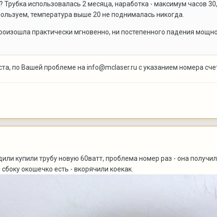
т? Трубка использовалась 2 месяца, наработка - максимум часов 3
ользуем, температура выше 20 не поднималась никогда.
роизошла практически мгновенно, ни постепенного падения мощност
ста, по Вашей проблеме на
info@mclaser.ru
с указанием номера сче
или купили трубу новую 60ватт, проблема номер раз - она получи
 сбоку окошечко есть - вкорячили коекак.