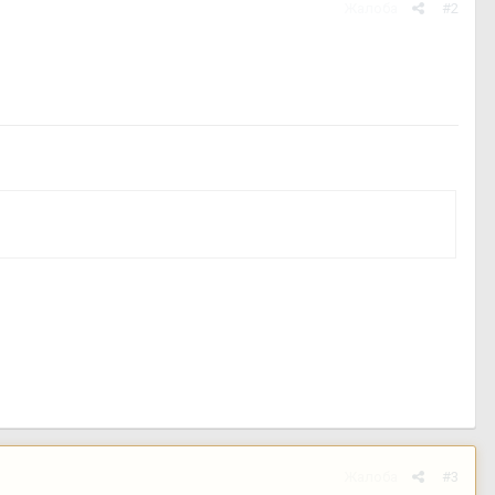
Жалоба
#2
Жалоба
#3