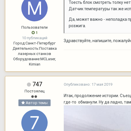
Тоесть блок смотреть толку не
Датчик температуры так же исп
Да, может важно - неполадка п
розжига.
Пользователи
1
10 публикаций
Здравствуйте, напишите, пожалуй
Город:
Санкт-Петербург
Деятельность:
Поставка
лазерных станков
Оборудование:
MCLaser,
Kimian
747
Опубликовано:
17 мая 2019
Постоялец
Итак, продолжение истории. Съезд
где-то обманули. Ну да ладно, там
Автор темы