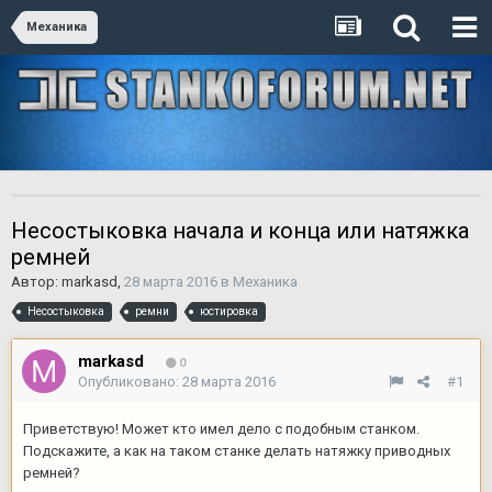
Механика
Несостыковка начала и конца или натяжка
ремней
Автор:
markasd
,
28 марта 2016
в
Механика
Несостыковка
ремни
юстировка
markasd
0
Опубликовано:
28 марта 2016
#1
Приветствую! Может кто имел дело с подобным станком.
Подскажите, а как на таком станке делать натяжку приводных
ремней?