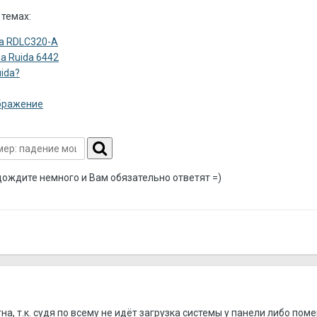
 темах:
da RDLC320-A
а Ruida 6442
ida?
ображение
дождите немного и Вам обязательно ответят =)
а, т.к. судя по всему не идёт загрузка системы у панели либо п