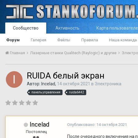
Сообщество
Активность
Карта пользовател
Форум
Галерея
Файлы
Правила
Наша команда
Главная
Лазерные станки Qualitech (Raylogic) и другие
Электр
RUIDA белый экран
Автор:
Incelad
,
14 октября 2021
в
Электроника
панель управления
ruida6442
Incelad
Опубликовано:
14 октября 2021
Постоялец
После очередного включения на п