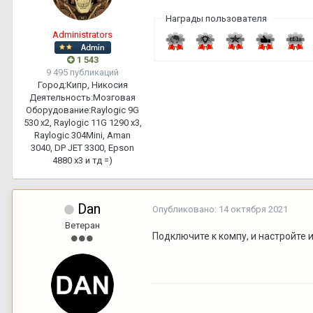
Награды пользователя
Administrators
1 543
9 495 публикаций
Город:
Кипр, Никосия
Деятельность:
Мозговая
Оборудование:
Raylogic 9G
530 х2, Raylogic 11G 1290 х3,
Raylogic 304Mini, Aman
3040, DP JET 3300, Epson
4880 x3 и тд =)
Dan
Опубликовано:
14 октября 2021
Ветеран
Подключите к компу, и настройте 