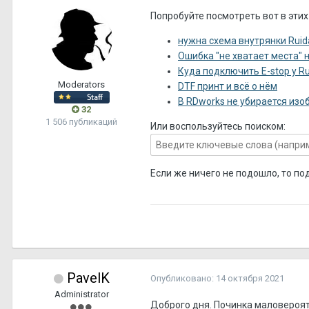
Попробуйте посмотреть вот в этих
нужна схема внутрянки Rui
Ошибка "не хватает места" н
Куда подключить E-stop у Ru
Moderators
DTF принт и всё о нём
В RDworks не убирается из
32
1 506 публикаций
Или воспользуйтесь поиском:
Если же ничего не подошло, то по
PavelK
Опубликовано:
14 октября 2021
Administrator
Доброго дня. Починка маловероятн