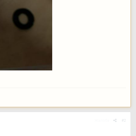
Жалоба
#2