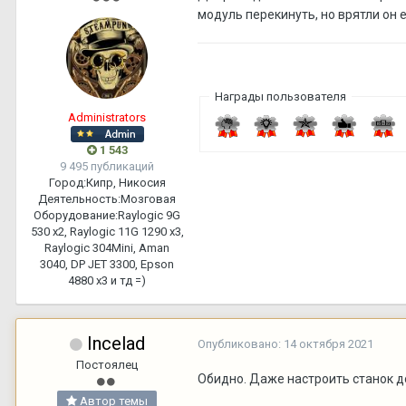
модуль перекинуть, но врятли он 
Награды пользователя
Administrators
1 543
9 495 публикаций
Город:
Кипр, Никосия
Деятельность:
Мозговая
Оборудование:
Raylogic 9G
530 х2, Raylogic 11G 1290 х3,
Raylogic 304Mini, Aman
3040, DP JET 3300, Epson
4880 x3 и тд =)
Incelad
Опубликовано:
14 октября 2021
Постоялец
Обидно. Даже настроить станок до
Автор темы