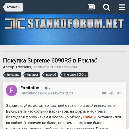
Отзывы
Покупка Supreme 6090RS в Реклаб
Автор:
Excitatus
,
9 августа 2021
в
Отзывы
inkscape
отзывы
реклаб
inkscape 6090rs
Excitatus
7
Опубликовано:
9 августа 2021
#1
Здравствуйте, оставлю краткий отзыв по своей инициативе.
Выбирал из нескольких вариантов, на форуме
моя тема
,
благодаря форумчанам и особенно обзору
PavelK
остановился
на сабже. В наличии не было, но время поставки было в
разумных пределах, пообещали в течении месяца. Так как