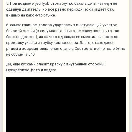
5. При подъёме, jecrfybb стола жутко бахала цепь, натянул ее
сдвинув двигатель, но все равно периодически издает бах,
видимо на каком-то стыке.
6. самое главное- голова ударялась в выступающий участок
боковой стенки (в силу малого опыта, не сразу понял, что так
быть не должно), из-за чего однажды ее сместило и прожгло
проводку указки и трубку компрессора. Благо, я находился
рядом и вовремя выключил станок. Соответственно поле было
не 600 мм, а 540
Да, еще кусками слазит краску с внутренней стороны.
Прикрепляю фото и видео: