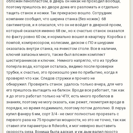
обложен пенопластом, в дверь он никак не проходил вообще,
поэтому пришлось во дворе дома его разломать и отдельно
тащить станок и ножки. Так прекрасно вошло. Сотрудник
компании сообщил, что ширина станка (без ножек) 68
сантиметров, и я опасался, что он не войдет в дверной проем,
который оказался именно 68 см., но к счастью станок оказался
по факту ровно 60 см, и нормально вошел в квартиру. Коробка с
помпой, компрессором, колесами, диском с ПО и шнурами
оказалась внутри станка, на ячеистом столе. Все в наличии,
ключей запасных много, также был вложен комплект
шестигранников и ключик. Немного напрягло, что из трубки
поперла вода, которая осталась, видимо после проверки
трубки, к счастью, это произошло уже по прибытию, когда я
проверял что как. Следов стружки и прочего не
обнаружил. Проверить станок удалось только вчера, для чего
его пришлось вытащить на балкон. Вроде все работает, так как
я до этого работал только на ЧПУ, есть много пробелов в
знаниях, поэтому не могу сказать, как режет, геометрия вроде в
порядке, но время поджимало, поэтому потом дополню. В леруа
купил фанеру 6 мм, сорт 3/4 - не смог полностью прорезать с
первого раза на 75 процентах мощности, но это не точно, так как
ставил эти параметры в Rdworks, и мог неверно выставить
скорость реза. Вонища была адская, и уж дым валил просто