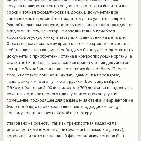
покупка планировалась по соцконтракту, важны были точные
сроки и точная формулировка в доках. В документах все
написали как я просил. Благодаря тому, что узнал я о фирме
Реклаб на данном форуме, после уточняющего вопроса сделали
скидку в 5 тысяч, на которые дополнительно приобрел
короткофокусную линзу и пасту для гравировки на металле.
Оплатил сразу всю сумму предоплатой. По срокам произошла
небольшая задержка, мне необходимо было уже предоставлять
документы о приобретении станка в контролирующие органы, а
станка не было. Благо, согласились принять копии документов,
которые Реклаб мне выслал по запросу без проблем. После
того, как станок пришел в Реклаб, день был на проверку\
подстройку и мне его тут же отгрузили. Доставку выбрал
ПЭКом, обошлось 5400 (из них около 700 доставка по адресу). к
сожалению, из-за немного сдвинувшихся сроков упустил
помещение, подходящее для размещения станка, и вариантов не
было вообще, а сроки хранения в пэке подходили к концу,
поэтому пришлось везти домой в квартиру.
Упаковано на совесть, так как транспортная задержала
доставку, а у меня уже сидели грузчики (за немалые деньги),
торопился и фото не сделал. В фанерном ящике станок был