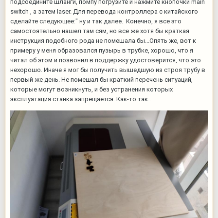
подсоедините шланги, помпу погрузите и нажмите кнопочки main
switch , а затем laser. Для перевода контроллера с китайского
сделайте следующее:" ну и так далее. Конечно, я все это
самостоятельно нашел там сям, но все же хотя бы краткая
инструкция подобного рода не помешала бы...Опять же, вот к
примеру у меня образовался пузырь в трубке, хорошо, что я
читал об этом и позвонил в поддержку удостоверится, что это
нехорошо. Иначе я мог бы получить вышедшую из строя трубу в
первый же день. Не помешал бы краткий перечень ситуаций,
которые могут возникнуть, и без устранения которых
эксплуатация станка запрещается. Как-то так..