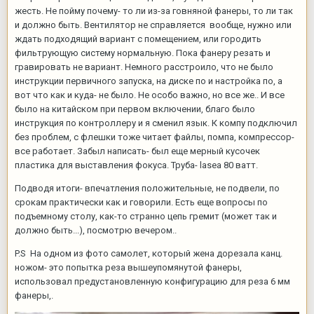
жесть. Не пойму почему- то ли из-за говняной фанеры, то ли так
и должно быть. Вентилятор не справляется вообще, нужно или
ждать подходящий вариант с помещением, или городить
фильтрующую систему нормальную. Пока фанеру резать и
гравировать не вариант. Немного расстроило, что не было
инструкции первичного запуска, на диске по и настройка по, а
вот что как и куда- не было. Не особо важно, но все же.. И все
было на китайском при первом включении, благо было
инструкция по контроллеру и я сменил язык. К компу подключил
без проблем, с флешки тоже читает файлы, помпа, компрессор-
все работает. Забыл написать- был еще мерный кусочек
пластика для выставления фокуса. Труба- lasea 80 ватт.
Подводя итоги- впечатления положительные, не подвели, по
срокам практически как и говорили. Есть еще вопросы по
подъемному столу, как-то странно цепь гремит (может так и
должно быть...), посмотрю вечером..
P.S На одном из фото самолет, который жена дорезала канц.
ножом- это попытка реза вышеупомянутой фанеры,
использовал предустановленную конфигурацию для реза 6 мм
фанеры,.