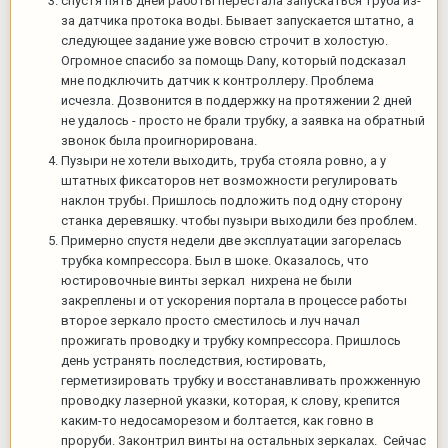
спустя пять дней работы перестала запускаться труба из-
за датчика протока воды. Бывает запускается штатно, а
следующее задание уже вовсю строчит в холостую.
Огромное спасибо за помощь Danу, который подсказал
мне подключить датчик к контроллеру. Проблема
исчезла. Дозвонится в поддержку на протяжении 2 дней
не удалось - просто не брали трубку, а заявка на обратный
звонок была проигнорирована.
Пузыри не хотели выходить, труба стояла ровно, а у
штатных фиксаторов нет возможности регулировать
наклон трубы. Пришлось подложить под одну сторону
станка деревяшку. чтобы пузыри выходили без проблем.
Примерно спустя недели две эксплуатации загорелась
трубка компрессора. Был в шоке. Оказалось, что
юстировочные винты зеркал нихрена не были
закреплены и от ускорения портала в процессе работы
второе зеркало просто сместилось и луч начал
прожигать проводку и трубку компрессора. Пришлось
день устранять последствия, юстировать,
герметизировать трубку и восстанавливать прожженную
проводку лазерной указки, которая, к слову, крепится
каким-то недосаморезом и болтается, как говно в
проруби. Законтрил винты на остальных зеркалах. Сейчас