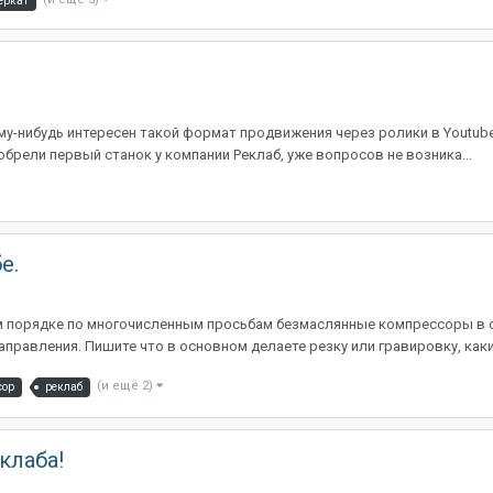
еркат
ому-нибудь интересен такой формат продвижения через ролики в Youtub
приобрели первый станок у компании Реклаб, уже вопросов не возника...
е.
м порядке по многочисленным просьбам безмаслянные компрессоры в о
правления. Пишите что в основном делаете резку или гравировку, как
(и ещё 2)
сор
реклаб
клаба!