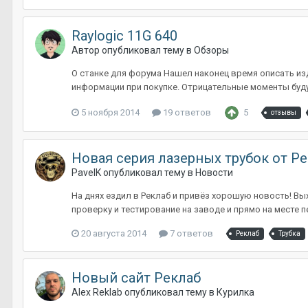
Raylogic 11G 640
Автор
опубликовал тему в
Обзоры
О станке для форума Нашел наконец время описать изд
информации при покупке. Отрицательные моменты будут
5 ноября 2014
19 ответов
5
отзывы
Новая серия лазерных трубок от Р
PavelK
опубликовал тему в
Новости
На днях ездил в Реклаб и привёз хорошую новость! В
проверку и тестирование на заводе и прямо на месте п
20 августа 2014
7 ответов
Реклаб
Трубка
Новый сайт Реклаб
Alex Reklab
опубликовал тему в
Курилка