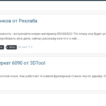
нков от Реклаба
овость - встречайте новую материнку RDC6332G ! По плану она будет уст
робовать её в деле, сейчас расскажу кое-что о ней....
(и ещё 1)
ка
обзор
кат 6090 от 3DTool
отной осью. Как работает 4 осевой фрезерный станок чпу по дереву. О