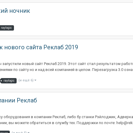
кий ночник
raylogic
к нового сайта Реклаб 2019
 запустили новый сайт Реклаб 2019. Этот сайт стал результатом работ
иями по сайту но и над всей компанией в целом. Перезагрузка 3.0 означ
(и ещё 6)
raylogic
пании Реклаб
у оборудования в компании Реклаб, либо бу станки Рэйлоджик, Адверкат
и, вы можете обратиться в службу тех. Поддержки по почте: help@reklab
(и ещё 5)