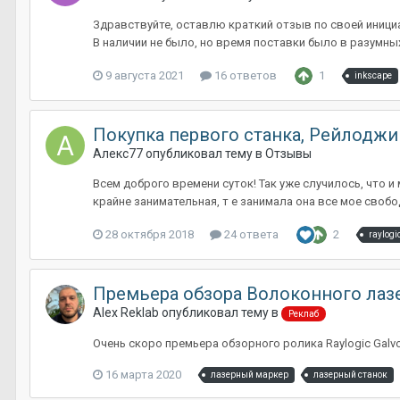
Здравствуйте, оставлю краткий отзыв по своей инициа
В наличии не было, но время поставки было в разумных
9 августа 2021
16 ответов
1
inkscape
Покупка первого станка, Рейлоджи
Алекс77
опубликовал тему в
Отзывы
Всем доброго времени суток! Так уже случилось, что 
крайне занимательная, т е занимала она все мое свобо
28 октября 2018
24 ответа
2
raylogi
Премьера обзора Волоконного лазер
Alex Reklab
опубликовал тему в
Реклаб
Очень скоро премьера обзорного ролика Raylogic Galvo
16 марта 2020
лазерный маркер
лазерный станок