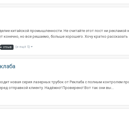
елие китайской промышленности. Не считайте этот пост ни рекламой н
 конечно, но все решаемо, больше хорошего. Хочу кратко рассказать о 
(и ещё 5)
отзыв
еклаба
ыходит новая серия лазерных трубок от Реклаба с полным контролем пр
еред отправкой клиенту. Надёжно! Проверено! Вот так они вы...