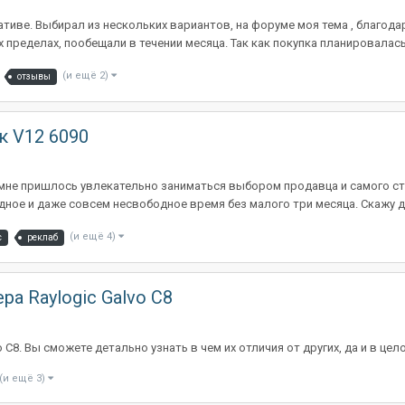
тиве. Выбирал из нескольких вариантов, на форуме моя тема , благода
 пределах, пообещали в течении месяца. Так как покупка планировалась.
(и ещё 2)
отзывы
к V12 6090
и мне пришлось увлекательно заниматься выбором продавца и самого ст
дное и даже совсем несвободное время без малого три месяца. Скажу да
(и ещё 4)
c
реклаб
а Raylogic Galvo C8
 C8. Вы сможете детально узнать в чем их отличия от других, да и в ц
(и ещё 3)