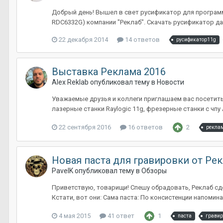
Добрый день! Вышел в свет русификатор для программ
RDC6332G) компании "Реклаб". Скачать русификатор данн
22 декабря 2014
14 ответов
русификатор11g
Выставка Реклама 2016
Alex Reklab
опубликовал тему в
Новости
Уважаемые друзья и коллеги приглашаем вас посетить
лазерные станки Raylogic 11g, фрезерные станки с чпу 
22 сентября 2016
16 ответов
2
рекла
Новая паста для гравировки от Рек
PavelK
опубликовал тему в
Обзоры
Приветствую, товарищи! Спешу обрадовать, Реклаб сдел
Кстати, вот они: Сама паста: По консистенции напоминае
4 мая 2015
41 ответ
1
паста
гравир