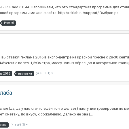
ы RDCAM 6.0.44. Напоминаем, что это стандартная программа для стан
ой программы можно с сайта: http://reklab.ru/support/ Выбрав ра...
Реклаб
 выставку Реклама 2016 в экспо-центре на красной пресне с 28-30 сен
Advercut с полем 1,5х3метра, массу новых образцов и алгоритмов гравир
(и ещё 1)
ма 2016
выставки
лаба!
ал (да, да у нас кто-то ещё что-то делает) пасту для гравировки по ме
т сметану, по вкусу, к сожалению, далеко не она (...
(и ещё 3)
овка