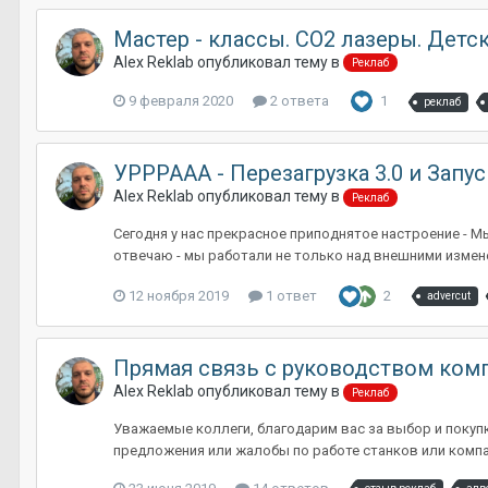
Мастер - классы. CO2 лазеры. Детс
Alex Reklab
опубликовал тему в
Реклаб
9 февраля 2020
2 ответа
1
реклаб
УРРРААА - Перезагрузка 3.0 и Запус
Alex Reklab
опубликовал тему в
Реклаб
Сегодня у нас прекрасное приподнятое настроение - Мы
отвечаю - мы работали не только над внешними изменен
12 ноября 2019
1 ответ
2
advercut
Прямая связь с руководством ком
Alex Reklab
опубликовал тему в
Реклаб
Уважаемые коллеги, благодарим вас за выбор и покупк
предложения или жалобы по работе станков или компани