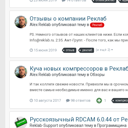
23 июня 2019
14 ответов
отзыв реклаб
адв
Отзывы о компании Реклаб
Alex Reklab
опубликовал тему в
Реклаб
PS. Немного отзывов от наших клиентов ниже. Если к
Info@reklab.ru. 2:35. Амт-Групп: - После того, как мы 
15 июня 2019
(и ещё 2)
отзыв
реклаб
Куча новых компрессоров в Реклаб
Alex Reklab
опубликовал тему в
Обзоры
И так коллеги свежие новости. Привезли мы в срочно
вместе самые необходимые именно для вас и вашего на
10 августа 2017
98 ответов
1
компрес
Русскоязычный RDCAM 6.0.44 от Ре
Reklab-Support
опубликовал тему в
Программщина