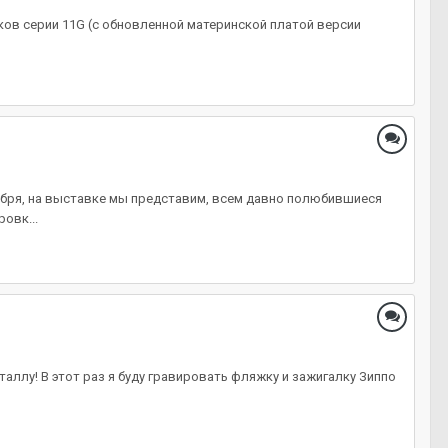
ков серии 11G (с обновленной материнской платой версии
тября, на выставке мы представим, всем давно полюбившиеся
овк...
таллу! В этот раз я буду гравировать фляжку и зажигалку Зиппо