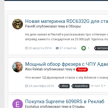
Новая материнка RDC6332G для ста
PavelK
опубликовал тему в
Обзоры
На днях заехал в Реклаб и рассказываю про отличную н
апгрейд заместо стандартной за 25 000 руб. Удалось поп
20 августа 2014
37 ответов
1
материн
Мощный обзор фрезера с ЧПУ Адвер
Alex Reklab
опубликовал тему в
Реклаб
Что может 3Д фрезерный станок с чпу Advercut с повор
24 сентября 2019
(и ещё 5)
обзор
видеообзор
Покупка Supreme 6090RS в Реклаб
Excitatus
опубликовал тему в
Отзывы