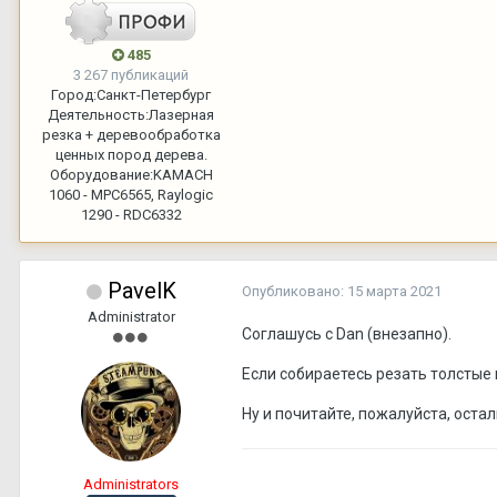
485
3 267 публикаций
Город:
Санкт-Петербург
Деятельность:
Лазерная
резка + деревообработка
ценных пород дерева.
Оборудование:
KAMACH
1060 - MPC6565, Raylogic
1290 - RDC6332
PavelK
Опубликовано:
15 марта 2021
Administrator
Соглашусь с Dan (внезапно).
Если собираетесь резать толстые 
Ну и почитайте, пожалуйста, оста
Administrators