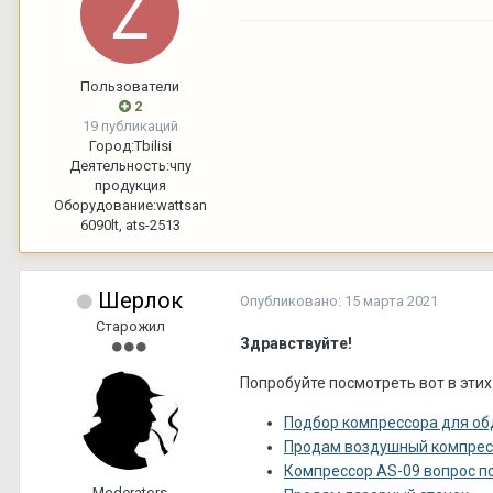
Пользователи
2
19 публикаций
Город:
Tbilisi
Деятельность:
чпу
продукция
Оборудование:
wattsan
6090lt, ats-2513
Шерлок
Опубликовано:
15 марта 2021
Старожил
Здравствуйте!
Попробуйте посмотреть вот в этих
Подбор компрессора для об
Продам воздушный компрес
Компрессор AS-09 вопрос по
Moderators