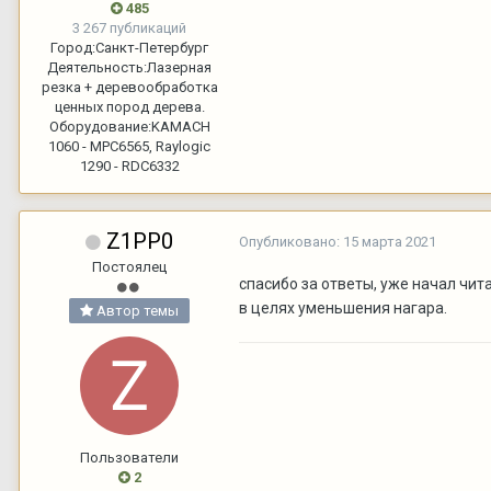
485
3 267 публикаций
Город:
Санкт-Петербург
Деятельность:
Лазерная
резка + деревообработка
ценных пород дерева.
Оборудование:
KAMACH
1060 - MPC6565, Raylogic
1290 - RDC6332
Z1PP0
Опубликовано:
15 марта 2021
Постоялец
спасибо за ответы, уже начал чит
в целях уменьшения нагара.
Автор темы
Пользователи
2