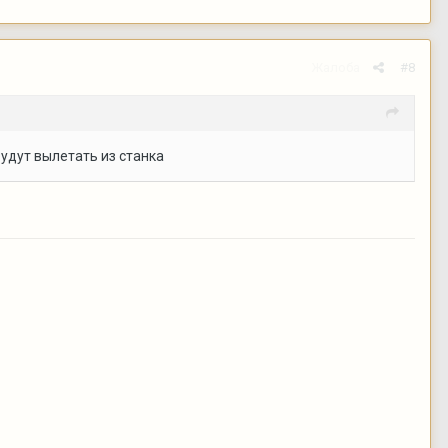
Жалоба
#8
будут вылетать из станка