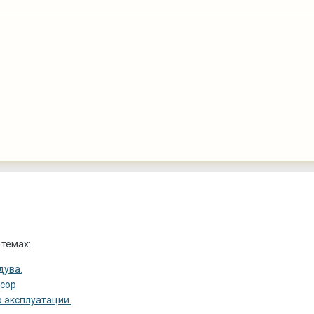
 темах:
дува.
сор
 эксплуатации.