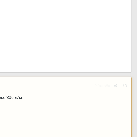
Жалоба
#3
же 300 л/м.