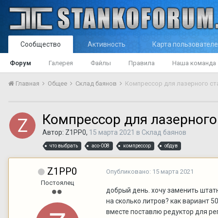
Сообщество
Активность
Карта пользовател
Форум
Галерея
Файлы
Правила
Наша команда
Главная
Общее
Склад баянов
Компрессор для лазерного ст
Компрессор для лазерного
Автор:
Z1PP0
,
15 марта 2021
в
Склад баянов
что выбрать
aco-008
компрессор
обдув
Z1PP0
Опубликовано:
15 марта 2021
Постоялец
добрый день. хочу заменить штат
на сколько литров? как вариант 
вместе поставлю редуктор для рег