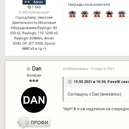
Награды пользователя
1 543
9 495 публикаций
Город:
Кипр, Никосия
Деятельность:
Мозговая
Оборудование:
Raylogic 9G
530 х2, Raylogic 11G 1290 х3,
Raylogic 304Mini, Aman
3040, DP JET 3300, Epson
4880 x3 и тд =)
Dan
Опубликовано:
15 марта 2021
Ветеран
15.03.2021 в 10:39,
PavelK
сказ
Соглашусь с Dan (внезапно).
Чёрт! А я уж надеялся на очередное