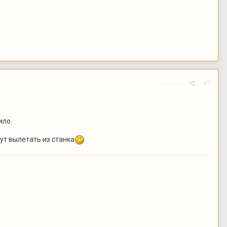
Жалоба
#7
ило.
дут вылетать из станка