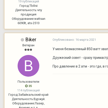
19 публикаций
Город:
Tbilisi
Деятельность:
чпу
продукция
Оборудование:
wattsan
6090lt, ats-2513
Biker
Опубликовано:
16 марта 2021
Ветеран
У меня безмасляный 850 ватт хвата
Дружеский совет - сразу примастр
Про давление в 2 атм - это где, в
Пользователи
35
114 публикаций
Город:
Забайкальский край
Деятельность:
Буржуй.
Оборудование:
Лазер,
фрезер и т.д.