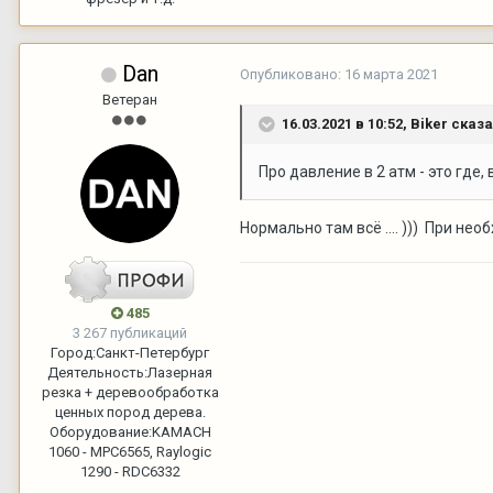
Dan
Опубликовано:
16 марта 2021
Ветеран
16.03.2021 в 10:52,
Biker
сказа
Про давление в 2 атм - это где
Нормально там всё .... ))) При нео
485
3 267 публикаций
Город:
Санкт-Петербург
Деятельность:
Лазерная
резка + деревообработка
ценных пород дерева.
Оборудование:
KAMACH
1060 - MPC6565, Raylogic
1290 - RDC6332