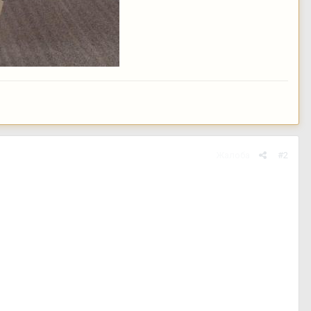
Жалоба
#2