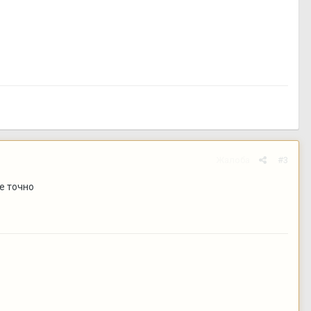
Жалоба
#3
е точно