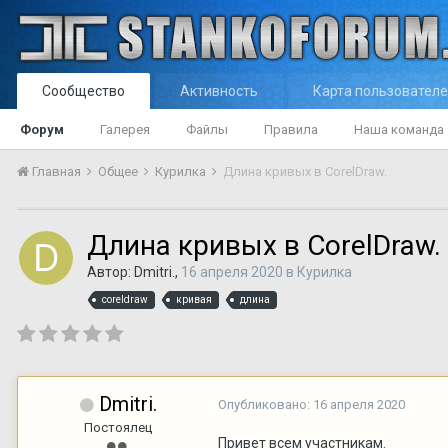
Сообщество
Активность
Карта пользовател
Форум
Галерея
Файлы
Правила
Наша команда
Главная
Общее
Курилка
Длина кривых в CorelDraw.
Длина кривых в CorelDraw.
Автор:
Dmitri.
,
16 апреля 2020
в
Курилка
coreldraw
кривая
длина
Dmitri.
Опубликовано:
16 апреля 2020
Постоялец
Привет всем участникам.