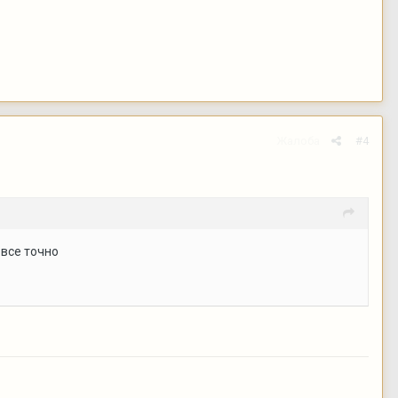
Жалоба
#4
 все точно