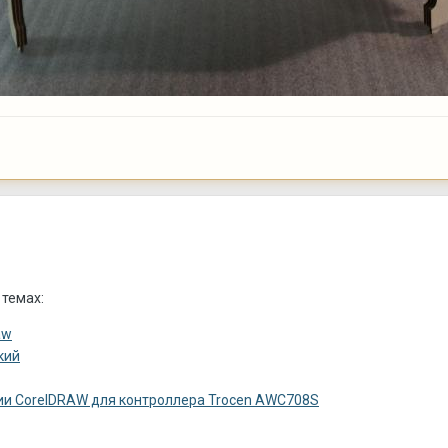
 темах:
aw
кий
рсии CorelDRAW для контроллера Trocen AWC708S