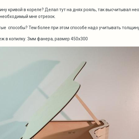
лину кривой в кореле? Делал тут на днях рояль, так высчитывал н
 необходимый мне отрезок.
стые способы? Тем более при этом способе надо учитывать толщин
теж в копилку. 3мм фанера, размер 450х300