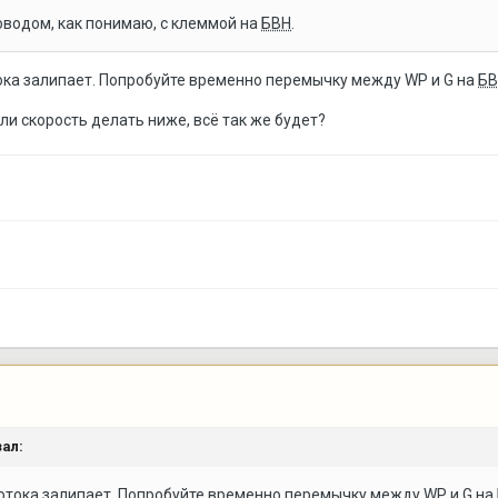
роводом, как понимаю, с клеммой на
БВН
.
ока залипает. Попробуйте временно перемычку между WP и G на
БВ
и скорость делать ниже, всё так же будет?
ал:
отока залипает. Попробуйте временно перемычку между WP и G на