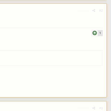
Жалоба
#2
1
Жалоба
#3