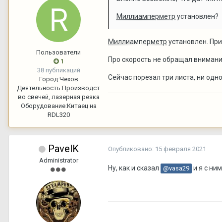
Миллиамперметр
установлен? Е
Миллиамперметр
установлен. При
Пользователи
Про скорость не обращал внимания
1
38 публикаций
Сейчас порезал три листа, ни одно
Город:
Чехов
Деятельность:
Производст
во свечей, лазерная резка
Оборудование:
Китаец на
RDL320
PavelK
Опубликовано:
15 февраля 2021
Administrator
Ну, как и сказал
и я с ни
@vasa29