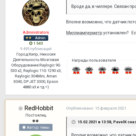
Вроде да, в чиллере. Связан п
Вполне возможно, что датчик пот
Administrators
Миллиамперметр
установлен? Есл
1 543
9 495 публикаций
Город:
Кипр, Никосия
Деятельность:
Мозговая
Награды пользователя
Оборудование:
Raylogic 9G
530 х2, Raylogic 11G 1290 х3,
Raylogic 304Mini, Aman
3040, DP JET 3300, Epson
4880 x3 и тд =)
RedHobbit
Опубликовано:
15 февраля 2021
Постоялец
15.02.2021 в 13:58,
PavelK
сказ
Автор темы
Вполне возможно, что датчик п