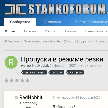
Сообщество
Активность
Карта пользовател
Форум
Галерея
Файлы
Правила
Наша команда
Главная
Лазерные станки Qualitech (Raylogic) и другие
Электр
Пропуски в режиме резки
Автор:
RedHobbit
,
15 февраля 2021
в
Электроника
прерывистый рез
пропуски
непрорезы
RedHobbit
Опубликовано:
15 февраля 2021
Постоялец
Добрый день!