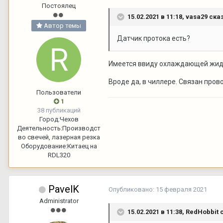
Постоялец
15.02.2021 в 11:18,
vasa29
сказ
Автор темы
Датчик протока есть?
Имеется ввиду охлаждающей жи
Вроде да, в чиллере. Связан пров
Пользователи
1
38 публикаций
Город:
Чехов
Деятельность:
Производст
во свечей, лазерная резка
Оборудование:
Китаец на
RDL320
PavelK
Опубликовано:
15 февраля 2021
Administrator
15.02.2021 в 11:38,
RedHobbit
с