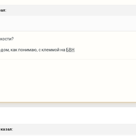
ал:
дкости?
одом, как понимаю, с клеммой на
БВН
.
казал: