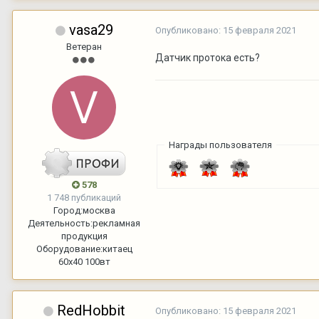
vasa29
Опубликовано:
15 февраля 2021
Ветеран
Датчик протока есть?
Награды пользователя
578
1 748 публикаций
Город:
москва
Деятельность:
рекламная
продукция
Оборудование:
китаец
60х40 100вт
RedHobbit
Опубликовано:
15 февраля 2021