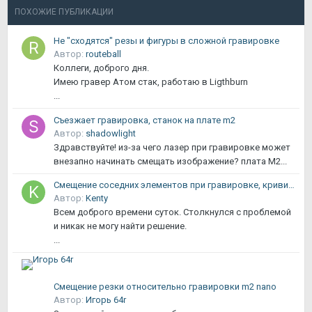
ПОХОЖИЕ ПУБЛИКАЦИИ
Не "сходятся" резы и фигуры в сложной гравировке
Автор:
routeball
Коллеги, доброго дня.
Имею гравер Атом стак, работаю в Ligthburn
...
Съезжает гравировка, станок на плате m2
Автор:
shadowlight
Здравствуйте! из-за чего лазер при гравировке может
внезапно начинать смещать изображение? плата М2...
Смещение соседних элементов при гравировке, кривизна линий. СО2
Автор:
Kenty
Всем доброго времени суток. Столкнулся с проблемой
и никак не могу найти решение.
...
Cмещение резки относительно гравировки m2 nano
Автор:
Игорь 64r