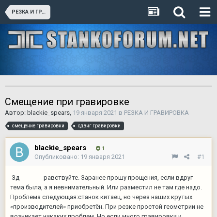
РЕЗКА И ГРАВИРОВКА
Смещение при гравировке
Автор:
blackie_spears
,
19 января 2021
в
РЕЗКА И ГРАВИРОВКА
смещение гравировки
сдвиг гравировки
blackie_spears
1
Опубликовано:
19 января 2021
#1
Зд
равствуйте. Заранее прошу прощения, если вдруг
тема была, а я невнимательный. Или разместил не там где надо.
Проблема следующая:станок китаец, но через наших крутых
«производителей» приобретён. При резке простой геометрии не
возникает никаких проблем. Но если много гравировки и