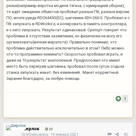
резки(например верстка модели тягача, с нумерацией сборки),
то идёт смещение объектов.пробовал разные ПК, разные версии
ПО, мозги руида RDC6445G(EC), шаговики 42H-260-S. Пробовал и с
ПК запускать в RDWorks’е, и копировать в память контроллера,
и с него запускать. Результат одинаковый. Суппорт говорит что
проблема в отсутствии заземления, но физически не могу его
организовать(вечная мерзлота). Правильно понимаю, что
проблема действительно исключительно в этом? Либо можно
что-то программно изменить? Скоростью пробовал играть, и
даже на 10 результат аналогичный. Предположил что имеет
место быть перегрев шаговика, пробовал после суток отдыха
станка запускать макет, без изменений. Макет корректный.
Заранее благодарю, за любую помощь.
1
Шерлок
32
Опубликовано:
19 января 2021
#2