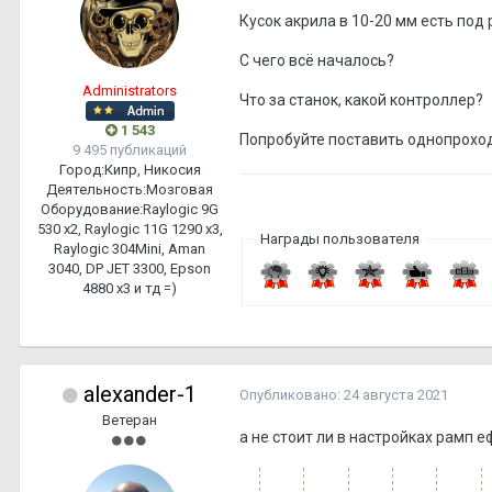
Кусок акрила в 10-20 мм есть под
С чего всё началось?
Administrators
Что за станок, какой контроллер?
1 543
Попробуйте поставить однопроход
9 495 публикаций
Город:
Кипр, Никосия
Деятельность:
Мозговая
Оборудование:
Raylogic 9G
530 х2, Raylogic 11G 1290 х3,
Награды пользователя
Raylogic 304Mini, Aman
3040, DP JET 3300, Epson
4880 x3 и тд =)
alexander-1
Опубликовано:
24 августа 2021
Ветеран
а не стоит ли в настройках рамп е