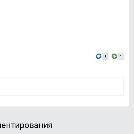
1
1
мментирования