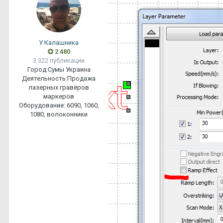
У Калашника
2 480
3 322 публикации
Город:
Сумы Украина
Деятельность:
Продажа
лазерных гравёров
маркеров
Оборудование:
6090, 1060,
1080, волоконники