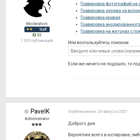
Гравировка фотографий на 
Гравировка дерева на воло
Гравировка кривая
Moderators
Гравировка анодированног
Гравировка на жетонах с п
32
1 505 публикаций
Или воспользуйтесь поиском:
Если же ничего не подошло, то по
PavelK
Опубликовано:
24 августа 2021
Administrator
Доброго дня.
Вероятнее всего в юстировке, либ