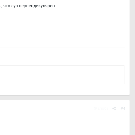
ь, что луч перпендикулярен.
Жалоба
#4