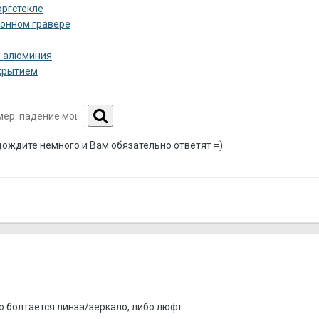
оргстекле
конном гравере
о алюминия
окрытием
дождите немного и Вам обязательно ответят =)
о болтается линза/зеркало, либо люфт.