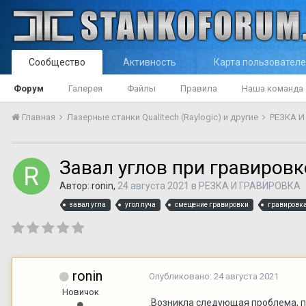
Сообщество
Активность
Карта пользовател
Форум
Галерея
Файлы
Правила
Наша команда
Главная
Лазерные станки Qualitech (Raylogic) и другие
РЕЗКА 
Завал углов при гравировк
Автор:
ronin
,
24 августа 2021
в
РЕЗКА И ГРАВИРОВКА
завал угла
угол луча
смещение гравировки
гравировка
ronin
Опубликовано:
24 августа 2021
Новичок
.Возникла следующая проблема, п