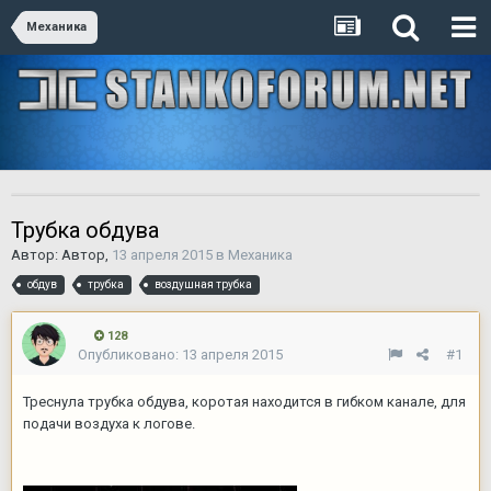
Механика
Трубка обдува
Автор:
Автор
,
13 апреля 2015
в
Механика
обдув
трубка
воздушная трубка
128
Опубликовано:
13 апреля 2015
#1
Треснула трубка обдува, коротая находится в гибком канале, для
подачи воздуха к логове.