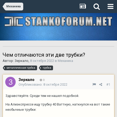
Механика
Чем отличаются эти две трубки?
Автор:
Зеркало
,
8 октября 2022
в
Механика
металлическая трубка
трубка
Зеркало
0
Опубликовано:
8 октября 2022
#1
Здравствуйте. Среди тем не нашел подобной.
На Алиэкспрессе ищу трубку 40 Ваттную, наткнулся на вот такие
необычные трубки: