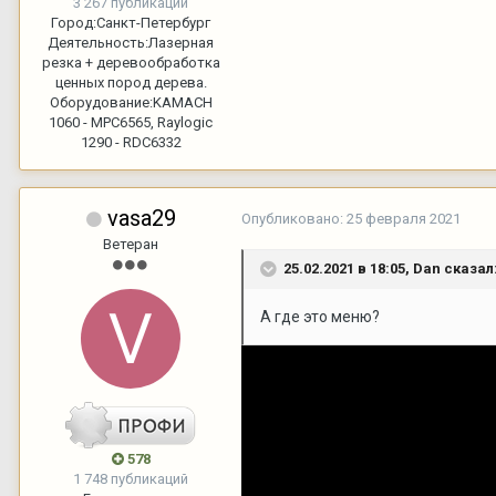
3 267 публикаций
Город:
Санкт-Петербург
Деятельность:
Лазерная
резка + деревообработка
ценных пород дерева.
Оборудование:
KAMACH
1060 - MPC6565, Raylogic
1290 - RDC6332
vasa29
Опубликовано:
25 февраля 2021
Ветеран
25.02.2021 в 18:05,
Dan
сказал
А где это меню?
578
1 748 публикаций