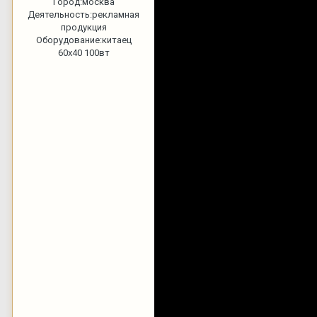
Город:
москва
Деятельность:
рекламная
продукция
Оборудование:
китаец
60х40 100вт