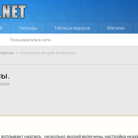
ей
Награды
Таблица лидеров
Магазин
Пользователи в сети
вопросы
Несколько якорей включены.
ны.
росы
 всплывает надпись : несколько якорей включены, настройка неде