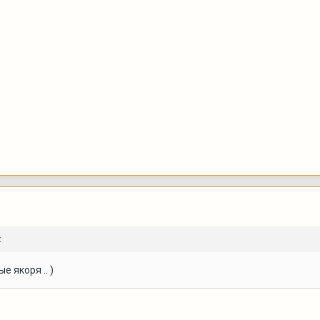
:
 якоря .. )