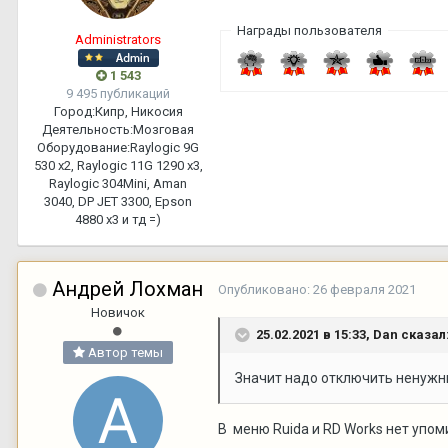
Награды пользователя
Administrators
1 543
9 495 публикаций
Город:
Кипр, Никосия
Деятельность:
Мозговая
Оборудование:
Raylogic 9G
530 х2, Raylogic 11G 1290 х3,
Raylogic 304Mini, Aman
3040, DP JET 3300, Epson
4880 x3 и тд =)
Андрей Лохман
Опубликовано:
26 февраля 2021
Новичок
25.02.2021 в 15:33,
Dan
сказал
Автор темы
Значит надо отключить ненужные
В меню Ruida и RD Works нет упо