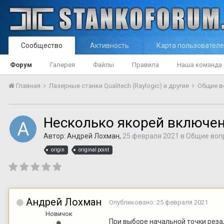
Сообщество
Активность
Карта пользовател
Форум
Галерея
Файлы
Правила
Наша команда
Главная
Лазерные станки Qualitech (Raylogic) и другие
Общие 
Несколько якорей включе
Автор:
Андрей Лохман
,
25 февраля 2021
в
Общие воп
origin
original point
Андрей Лохман
Опубликовано:
25 февраля 2021
Новичок
При выборе начальной точки реза,