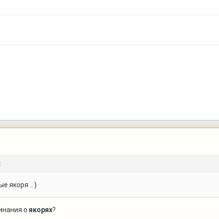
:
 якоря .. )
минания о
якорях
?