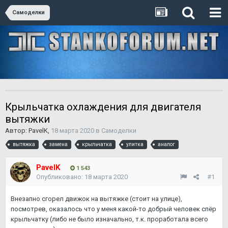
Самоделки
Крыльчатка охлаждения для двигателя
вытяжки
Автор:
PavelK
,
18 марта 2020
в
Самоделки
вытяжка
замена
крыльчатка
улитка
аналог
PavelK
1 543
Опубликовано:
18 марта 2020
#1
Внезапно сгорел движок на вытяжке (стоит на улице),
посмотрев, оказалось что у меня какой-то добрый человек спёр
крыльчатку (либо не было изначально, т.к. проработала всего