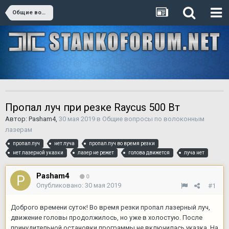
Общие вопросы по волоконным лазерам
Пропал луч при резке Raycus 500 Вт
Автор:
Pasham4
,
30 мая 2019
в
Общие вопросы по волоконным
лазерам
пропал луч
нет луча
пропал луч во время резки
нет лазерной указки
лазер не режет
голова движется
луча нет
Pasham4
0
Опубликовано:
30 мая 2019
#1
Доброго времени суток! Во время резки пропал лазерный луч,
движение головы продолжилось, но уже в холостую. После
принудительной остановки программы не включилась указка. На