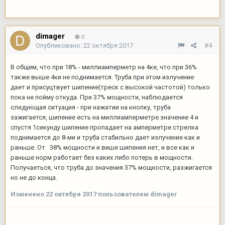
dimager
0
Опубликовано:
22 октября 2017
#4
В общем, что при 18% - миллиамперметр на 4ке, что при 36%
также выше 4ки не поднимается. Труба при этом излучение
дает и присуцтвует шипение(треск с высокой частотой) только
пока не пойму откуда. При 37% мощности, наблюдается
следующая ситуация - при нажатии на кнопку, труба
зажигается, шипение есть на миллиамперметре значение 4 и
спустя 1секунду шипение пропадает на амперметре стрелка
поднимается до 8-ми и труба стабильно дает излучение как и
раньше. От 38% мощности и више шипения нет, и все как и
раньше норм работает без каких либо потерь в мощности.
Получаеться, что труба до значения 37% мощности, разжигается
но не до конца.
Изменено
22 октября 2017
пользователем dimager