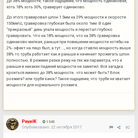
До 38% мощности, такое ощущение, что мощность одинаковая,
хоть 18% хоть 30%, гравирует одинаково.
До этого гравировал шпон 1.5мм на 29% мощности и скорости
150мм\с, гравировка глубокая была около 1мм. В один
"прекрасный" день упала мощность и перестал глубоко
гравировать. Что на 18% мощности, что на 38% гравировка
одинаково мелкая, раньше при повишении мощности хотябы на
2%- эфект на лицо был, а тут...., но когда ставлю мощность выше
38% то труба работает как и раньше и начинает прожигать шпон
полностью. В режиме резки режу на тех же параметра, что и
раньше и никаких падений мощности не заметил. Вся загадка
кроиться именно до 38% мощности...что может быть? Блок
розжига? или трубе каюк? Такое ощущение, что трубе не хватает
мощности для нормального розжига.
PavelK
1 543
Опубликовано:
22 октября 2017
#2