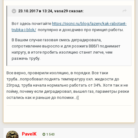
23.10.2017 в 13:24,
vasa29
сказал:
Вот здесь почитайте
https://iqcnc.ru/blog/lazery/kak-rabotaet-
trubka-i-blok/
популярно и доходчиво про принцип работы.
В Вашем случае газовая смесь деградировала,
сопротивление выросло и для розжига ВВБП поднимает
напругу, в итоге пробить изоляцию станет легче, чем
разжечь трубу.
Все верно, проверили изоляцию, в порядке. Все таки
труба...попробовал поднять температуру охл. жидкости до
23град. труба начала нормально работать от 34%. Хотя так и не
пойму, почему если деградировал, вышел газ, параметры резки
остались как и раньше до поломки...((
PavelK
1 543