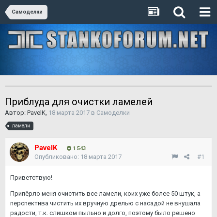
Самоделки
Приблуда для очистки ламелей
Автор:
PavelK
,
18 марта 2017
в
Самоделки
ламели
PavelK
1 543
Опубликовано:
18 марта 2017
#1
Приветствую!
Припёрло меня очистить все ламели, коих уже более 50 штук, а
перспектива чистить их вручную дрелью с насадой не внушала
радости, т.к. слишком пыльно и долго, поэтому было решено