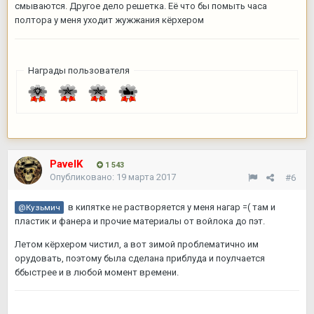
смываются. Другое дело решетка. Её что бы помыть часа
полтора у меня уходит жужжания кёрхером
Награды пользователя
PavelK
1 543
Опубликовано:
19 марта 2017
#6
в кипятке не растворяется у меня нагар =( там и
@Кузьмич
пластик и фанера и прочие материалы от войлока до пэт.
Летом кёрхером чистил, а вот зимой проблематично им
орудовать, поэтому была сделана приблуда и поулчается
ббыстрее и в любой момент времени.