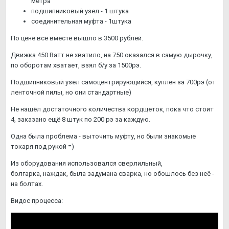
метра
подшипниковый узел - 1 штука
соединительная муфта - 1штука
По цене всё вместе вышло в 3500 рублей.
Движка 450 Ватт не хватило, на 750 оказался в самую дырочку,
по оборотам хватает, взял б/у за 1500рэ.
Подшипниковый узел самоцентрирующийся, куплен за 700рэ (от
ленточной пилы, но они стандартные)
Не нашёл достаточного количества кордщеток, пока что стоит
4, заказано ещё 8 штук по 200 рэ за каждую.
Одна была проблема - выточить муфту, но были знакомые
токаря под рукой =)
Из оборудования использовался сверлильный,
болгарка, наждак, была задумана сварка, но обошлось без неё -
на болтах.
Видос процесса: