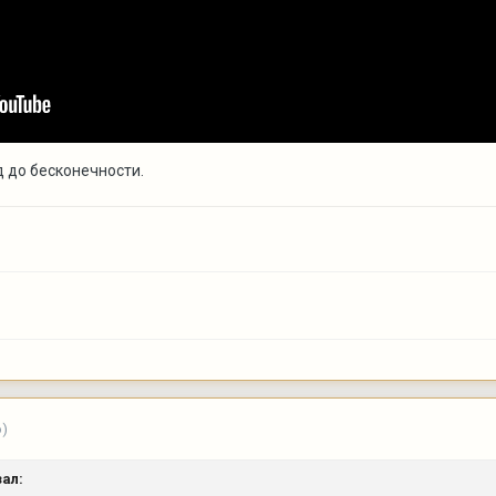
д до бесконечности.
о)
ал: