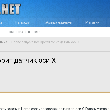
ей
Награды
Таблица лидеров
Магазин
Пользователи в сети
оника
После запуска все время горит датчик оси X
орит датчик оси X
уть голову в Home сразу загорелся датчик по оси X. Голову увело 