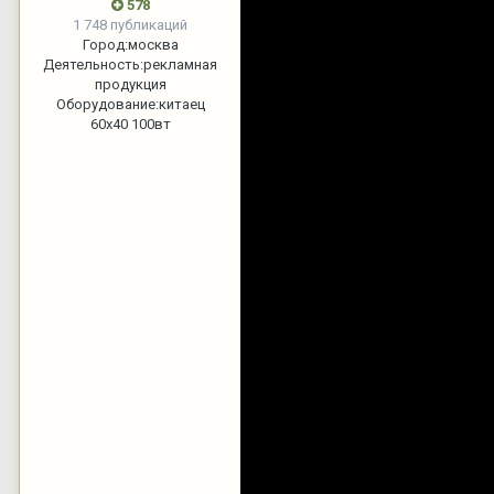
578
1 748 публикаций
Город:
москва
Деятельность:
рекламная
продукция
Оборудование:
китаец
60х40 100вт