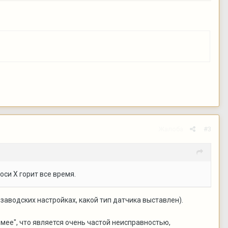
Жалоба
#3
си X горит все время.
в заводских настройках, какой тип датчика выставлен).
змее", что является очень частой неисправностью,