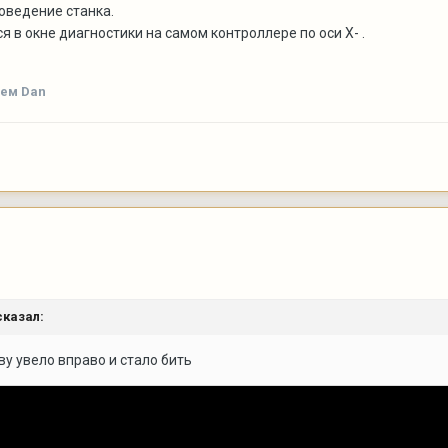
оведение станка.
я в окне диагностики на самом контроллере по оси Х- .
ем Dan
казал:
ву увело вправо и стало бить