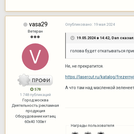
vasa29
Опубликовано:
19 мая 2024
Ветеран
19.05.2024 в 14:42,
Dan
сказал
голова будет откатываться при
Не, не прекратится.
https://lasercut.ru/katalog/frezern
А что там над масленкой зеленее
578
1 748 публикаций
Город:
москва
Деятельность:
рекламная
продукция
Оборудование:
китаец
60х40 100вт
Награды пользователя