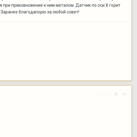
 при приковновение к ним металом. Датчик по оси X горит
 Заранее благодапорю за любой совет!
Жалоба
#2