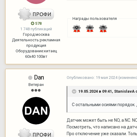
Награды пользователя
578
1 748 публикаций
Город:
москва
Деятельность:
рекламная
продукция
Оборудование:
китаец
60х40 100вт
Dan
Опубликовано:
19 мая 2024
(изменен
Ветеран
19.05.2024 в 09:41,
StanislavA
с
С остальными осиями порядок. 
Датчик может быть не NO, а NC. NC
Посмотреть, что написано на датчи
Про отключение уже сказали. Толь