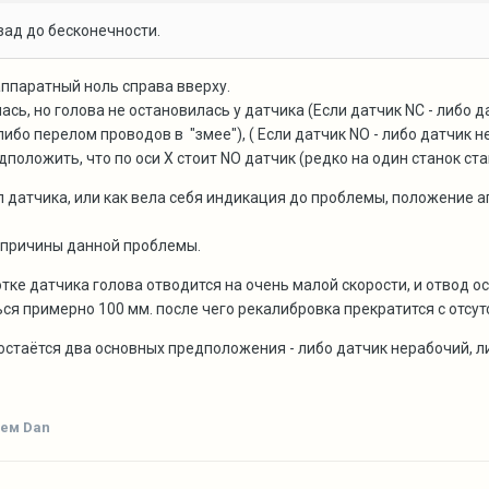
зад до бесконечности.
 аппаратный ноль справа вверху.
лась, но голова не остановилась у датчика (Если датчик NС - либо 
либо перелом проводов в "змее"), ( Если датчик NO - либо датчик 
оложить, что по оси Х стоит NO датчик (редко на один станок ста
п датчика, или как вела себя индикация до проблемы, положение ап
е причины данной проблемы.
ботке датчика голова отводится на очень малой скорости, и отвод
ся примерно 100 мм. после чего рекалибровка прекратится с отсу
остаётся два основных предположения - либо датчик нерабочий, л
ем Dan