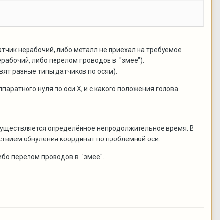
датчик нерабочий, либо металл не приехал на требуемое
нерабочий, либо перелом проводов в "змее").
вят разные типы датчиков по осям).
паратного нуля по оси Х, и с какого положения голова
 осуществляется определённое непродолжительное время. В
тствием обнуления координат по проблемной оси.
ибо перелом проводов в "змее".