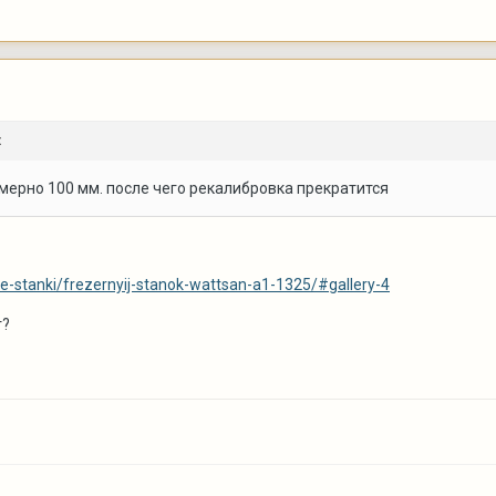
:
мерно 100 мм. после чего рекалибровка прекратится
yie-stanki/frezernyij-stanok-wattsan-a1-1325/#gallery-4
т?