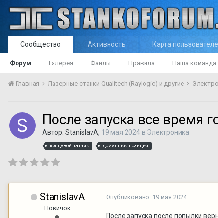
Сообщество
Активность
Карта пользовател
Форум
Галерея
Файлы
Правила
Наша команда
Главная
Лазерные станки Qualitech (Raylogic) и другие
Электр
После запуска все время г
Автор:
StanislavA
,
19 мая 2024
в
Электроника
концевой датчик
домашняя позиция
StanislavA
Опубликовано:
19 мая 2024
Новичок
После запуска после попылки верн