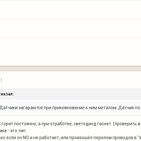
о)
казал:
Датчики загараются при приковновение к ним металом. Датчик по о
 горят постоянно, а при отработке, светодиод гаснет. (проверить 
ке - его тип.
ко если он NO и не работает, или произошёл перелом проводов в "