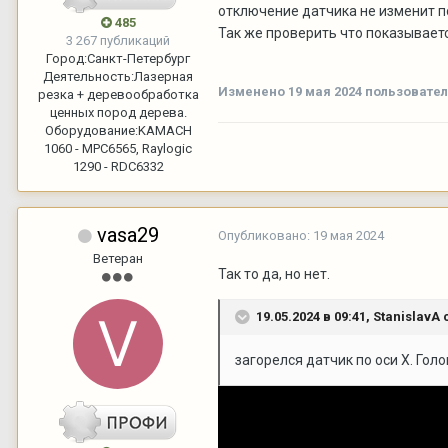
отключение датчика не изменит п
485
Так же проверить что показываетс
3 267 публикаций
Город:
Санкт-Петербург
Деятельность:
Лазерная
Изменено
19 мая 2024
пользовател
резка + деревообработка
ценных пород дерева.
Оборудование:
KAMACH
1060 - MPC6565, Raylogic
1290 - RDC6332
vasa29
Опубликовано:
19 мая 2024
Ветеран
Так то да, но нет.
19.05.2024 в 09:41,
StanislavA
с
загорелся датчик по оси X. Голо