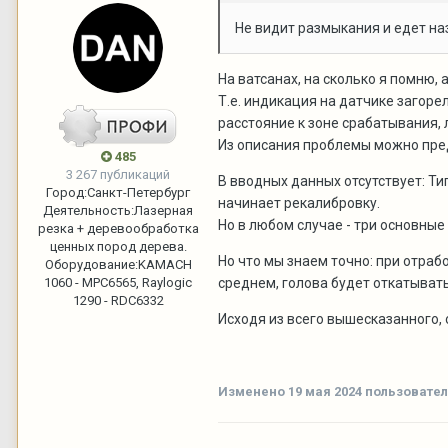
Не видит размыкания и едет на
На ватсанах, на сколько я помню,
Т.е. индикация на датчике загоре
расстояние к зоне срабатывания, 
Из описания проблемы можно предп
485
3 267 публикаций
В вводных данных отсутствует: Ти
Город:
Санкт-Петербург
начинает рекалибровку.
Деятельность:
Лазерная
Но в любом случае - три основны
резка + деревообработка
ценных пород дерева.
Но что мы знаем точно: при отра
Оборудование:
KAMACH
1060 - MPC6565, Raylogic
среднем, голова будет откатывать
1290 - RDC6332
Исходя из всего вышесказанного, 
Изменено
19 мая 2024
пользовател