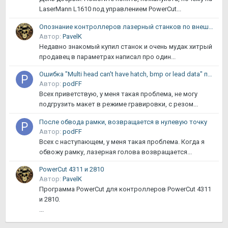
LaserMann L1610 под управлением PowerCut...
Опознание контроллеров лазерный станков по внешнему виду
Автор:
PavelK
Недавно знакомый купил станок и очень мудак хитрый
продавец в параметрах написал про один...
Ошибка "Multi head can't have hatch, bmp or lead data" при гравировке
Автор:
podFF
Всех приветствую, у меня такая проблема, не могу
подгрузить макет в режиме гравировки, с резом...
После обвода рамки, возвращается в нулевую точку
Автор:
podFF
Всех с наступающем, у меня такая проблема. Когда я
обвожу рамку, лазерная голова возвращается...
PowerCut 4311 и 2810
Автор:
PavelK
Программа PowerCut для контроллеров PowerCut 4311
и 2810.
...