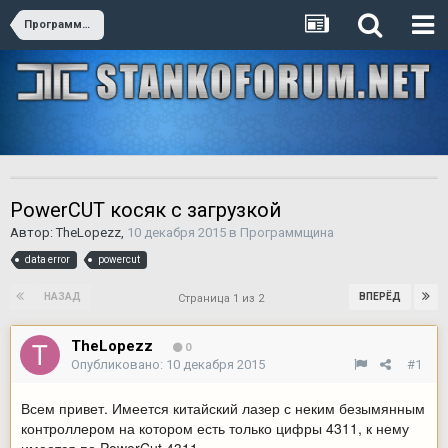
Программщина
PowerCUT косяк с загрузкой
Автор:
TheLopezz
,
10 декабря 2015
в
Программщина
data error
powercut
НАЗАД
ВПЕРЁД
Страница 1 из 2
TheLopezz
0
Опубликовано:
10 декабря 2015
#1
Всем привет. Имеется китайский лазер с неким безымянным
контроллером на котором есть только цифры 4311, к нему
имеется по PowerCut 4311.