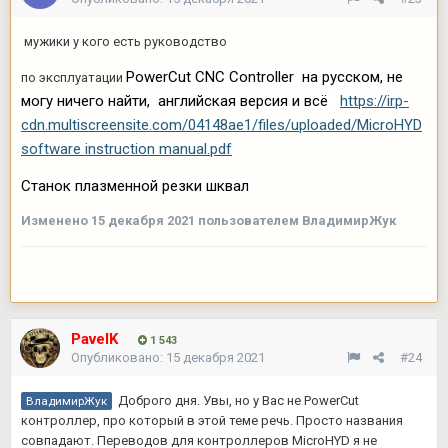
мужики у кого есть руководство
PowerCut CNC Controller на русском, не
по эксплуатации
могу ничего найти, английская версия и всё
https://irp-
cdn.multiscreensite.com/04148ae1/files/uploaded/MicroHYD
software instruction manual.pdf
Станок плазменной резки шквал
Изменено
15 декабря 2021
пользователем ВладимирЖук
PavelK
1 543
Опубликовано:
15 декабря 2021
#24
Доброго дня. Увы, но у Вас не PowerCut
ВладимирЖук
контроллер, про который в этой теме речь. Просто названия
совпадают. Переводов для контроллеров MicroHYD я не