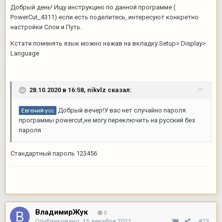
Добрый день! Ищу инструкцию по данной программе (
PowerCut_4311) если есть поделитесь, интересуют конкретно
настройки Слои и Путь.
Кстати поменять язык можно нажав на вкладку Setup> Display>
Language
28.10.2020 в 16:58,
nikvlz
сказал:
Добрый вечер!У вас нет случайно пароля
Евгений-усс
программы powercut,не могу переключить на русский без
пароля
Стандартный пароль 123456
ВладимирЖук
0
Опубликовано:
15 декабря 2021
#23