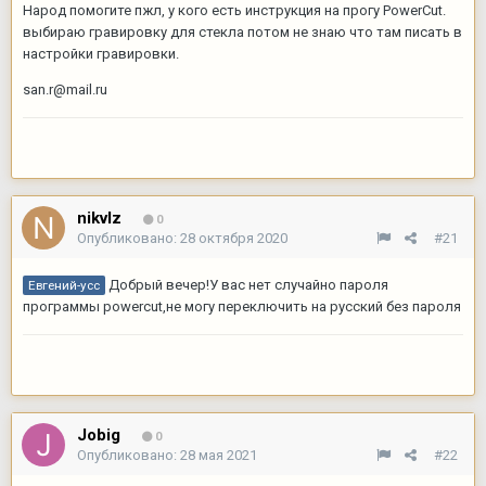
Народ помогите пжл, у кого есть инструкция на прогу PowerCut.
выбираю гравировку для стекла потом не знаю что там писать в
настройки гравировки.
san.r@mail.ru
nikvlz
0
Опубликовано:
28 октября 2020
#21
Добрый вечер!У вас нет случайно пароля
Евгений-усс
программы powercut,не могу переключить на русский без пароля
Jobig
0
Опубликовано:
28 мая 2021
#22