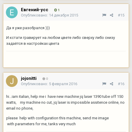
Евгений-усс
1
Опубликовано:
14 декабря 2015
#15
Да я уже разобрался )))
И кстати гравирует на любом цвете либо сверху либо снизу
задаётся в настройках цвета
jojonitti
0
Опубликовано:
5 февраля 2016
#16
hi...iam italian, help me i have new machine jq laser 1390 tube off 150
watts, my machine no cut, jq laser is impossible assitence online, no
email no phone,
please help with configuration this machine, send me image
with parameters for me, tanks very much