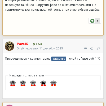
А в программе есть галочки рядом со слоями? У меня в
лазеркуте так было. Загрузил файл со снятыми галочками. По
периметру ездил-показывал область, а при старте была ошибка!
1
PavelK
1 543
Опубликовано:
11 декабря 2015
#7
Присоединюсь к комментарию
слой то "включён" ??
@lexus80
Награды пользователя