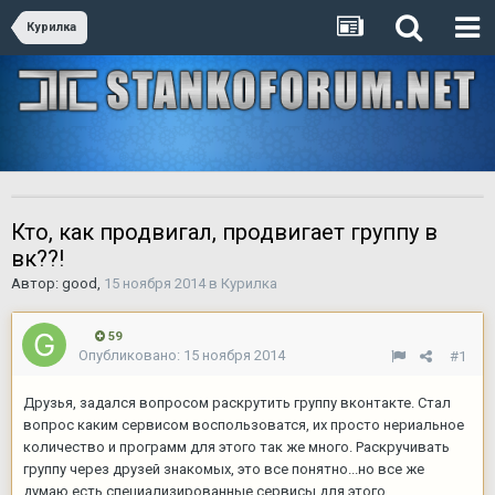
Курилка
Кто, как продвигал, продвигает группу в
вк??!
Автор:
good
,
15 ноября 2014
в
Курилка
59
Опубликовано:
15 ноября 2014
#1
Друзья, задался вопросом раскрутить группу вконтакте. Стал
вопрос каким сервисом воспользоватся, их просто нериальное
количество и программ для этого так же много. Раскручивать
группу через друзей знакомых, это все понятно...но все же
думаю есть специализированные сервисы для этого...