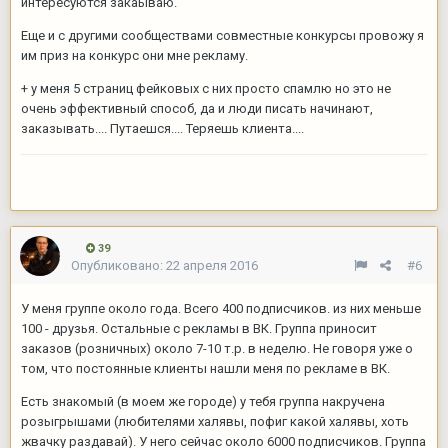
интересуются закаываю.
Еще и с другими сообществами совместные конкурсы провожу я
им приз на конкурс они мне рекламу.
+ у меня 5 страниц фейковых с них просто спамлю но это не
очень эффективный способ, да и люди писать начинают,
заказывать.... Путаешся.... Теряешь клиента....
39
Опубликовано:
22 апреля 2016
#6
У меня группе около года. Всего 400 подписчиков. из них меньше
100 - друзья. Остальные с рекламы в ВК. Группа приносит
заказов (розничных) около 7-10 т.р. в неделю. Не говоря уже о
том, что постоянные клиенты нашли меня по рекламе в ВК.
Есть знакомый (в моем же городе) у тебя группа накручена
розыгрышами (любителями халявы, пофиг какой халявы, хоть
жвачку раздавай). У него сейчас около 6000 подписчиков. Группа