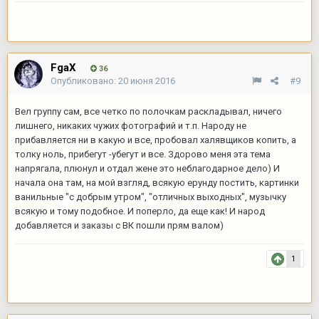
FgaX
36
Опубликовано:
20 июня 2016
#9
Вел группу сам, все четко по полочкам раскладывал, ничего
лишнего, никаких чужих фотографий и т.п. Народу не
прибавляется ни в какую и все, пробовал халявщиков копить, а
толку ноль, прибегут -убегут и все. Здорово меня эта тема
напрягала, плюнул и отдал жене это неблагодарное дело) И
начала она там, на мой взгляд, всякую ерунду постить, картинки
ванильные "с добрым утром", "отличных выходных", музычку
всякую и тому подобное. И поперло, да еще как! И народ
добавляется и заказы с ВК пошли прям валом)
1