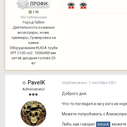
170
562 публикации
Город:
Tallinn
Деятельность:
кожаные
аксессуары, ножи,
сувениры, Гравировка на
камне
Оборудование:
RUIDA труба
SPT C130 со2. 1300х900 мм.
китай диодная голова 20
вт
PavelK
Опубликовано:
2 сентября 2021
Administrator
Доброго дня.
Что-то поглядел и ни у кого из н
Можете попробовать с Алиэкспре
Либо, как говорит
можете в
k0nstA