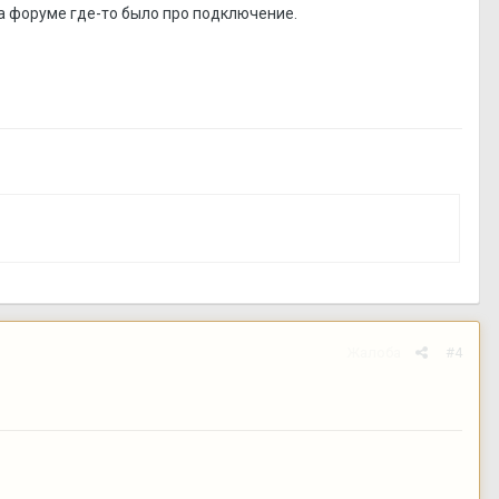
 на форуме где-то было про подключение.
Жалоба
#4