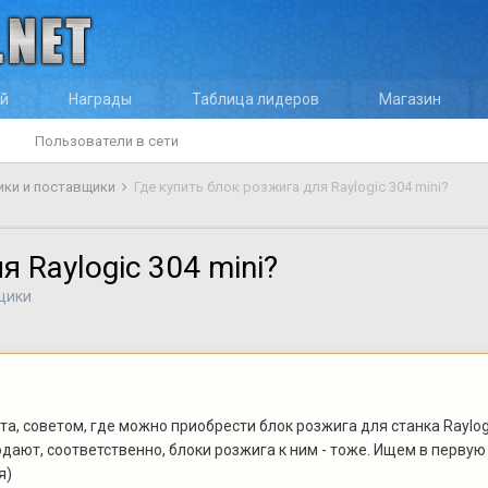
ей
Награды
Таблица лидеров
Магазин
Пользователи в сети
ики и поставщики
Где купить блок розжига для Raylogic 304 mini?
я Raylogic 304 mini?
щики
, советом, где можно приобрести блок розжига для станка Raylogic
дают, соответственно, блоки розжига к ним - тоже. Ищем в первую 
я)