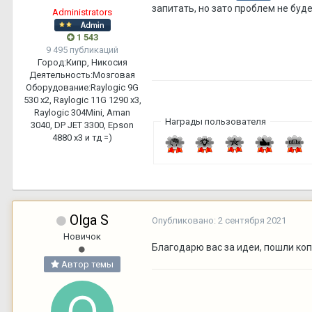
запитать, но зато проблем не буде
Administrators
1 543
9 495 публикаций
Город:
Кипр, Никосия
Деятельность:
Мозговая
Оборудование:
Raylogic 9G
530 х2, Raylogic 11G 1290 х3,
Raylogic 304Mini, Aman
Награды пользователя
3040, DP JET 3300, Epson
4880 x3 и тд =)
Olga S
Опубликовано:
2 сентября 2021
Новичок
Благодарю вас за идеи, пошли коп
Автор темы