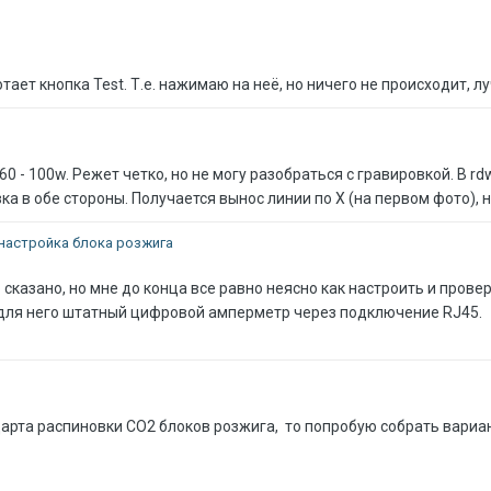
ает кнопка Test. Т.е. нажимаю на неё, но ничего не происходит, луч
0 - 100w. Режет четко, но не могу разобраться с гравировкой. В rdw
а в обе стороны. Получается вынос линии по Х (на первом фото), на
настройка блока розжига
сказано, но мне до конца все равно неясно как настроить и прове
 для него штатный цифровой амперметр через подключение RJ45.
дарта распиновки CO2 блоков розжига, то попробую собрать вариа