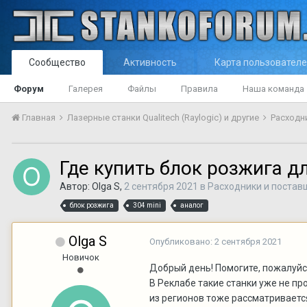
Сообщество
Активность
Карта пользовател
Форум
Галерея
Файлы
Правила
Наша команда
Главная
Лазерные станки Qualitech (Raylogic) и другие
Расходн
Где купить блок розжига дл
Автор:
Olga S
,
2 сентября 2021
в
Расходники и постав
блок розжига
304 mini
аналог
Olga S
Опубликовано:
2 сентября 2021
Новичок
Добрый день! Помогите, пожалуйста
В Реклабе такие станки уже не про
из регионов тоже рассматриваетс