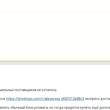
ормальных поставщиков не осталось.
сса:
https://letyshops.com/r/aliexpress-d00f312b88c3
экспресс доста
зять обычный блок розжига, но тогда придётся купить ещё дополн