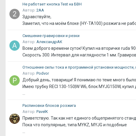
Не работает кнопка Test на БВН
Автор:
2АА
Здравствуйте,
Заметил, что на моём блоке (HY-TA100) розжига не работ
Смешение гравировки и резки
Автор:
АлександрАК
Всем доброго времени суток! Купил на вторичке ruda 906
Скорость 300. Интервал для наглядности 1 мм. Гравировк
Отношение силы тока и программной установки мощности, 
Автор:
Podvor
Добрый день, товарищи! Я понимаю по теме много было 
Имею трубку RECI 130-150|W W6, блок MYJG150W, купил
...
Распиновки блоков розжига
Автор:
PavelK
Приветствую. Так как нет единого общепринятого стан
Пока что популярные, типа MYKZ, MYJG и подобные
...