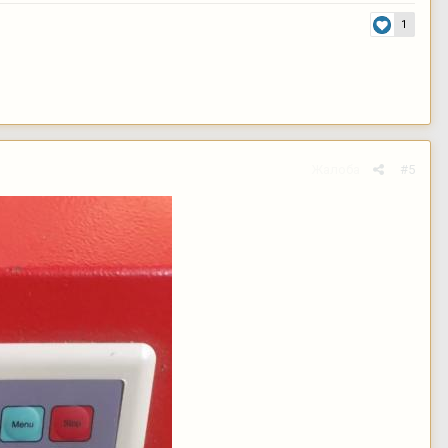
1
Жалоба
#5