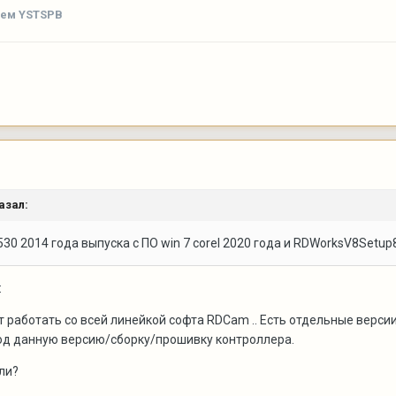
лем YSTSPB
азал:
530 2014 года выпуска с ПО win 7 corel 2020 года и RDWorksV8Setup
:
 работать со всей линейкой софта RDCam .. Есть отдельные версии
од данную версию/сборку/прошивку контроллера.
ли?