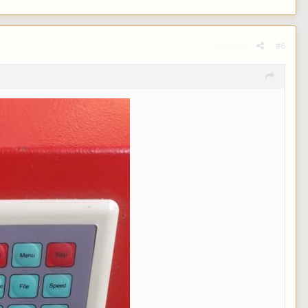
Жалоба
#6