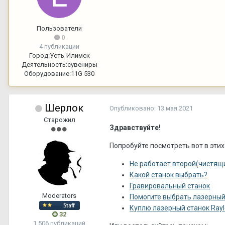
Пользователи
0
4 публикации
Город:
Усть-Илимск
Деятельность:
сувениры
Оборудование:
11G 530
Шерлок
Опубликовано:
13 мая 2021
Старожил
Здравствуйте!
Попробуйте посмотреть вот в этих
Не работает второй(чистящи
Какой станок выбрать?
Гравировальный станок
Moderators
Помогите выбрать лазерный
Куплю лазерный станок Rayl
32
1 506 публикаций