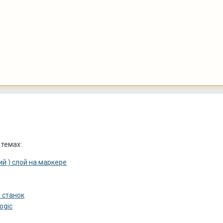
 темах:
й ) слой на маркере
 станок
ogic