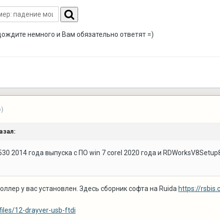
дождите немного и Вам обязательно ответят =)
о)
азал:
530 2014 года выпуска с ПО win 7 corel 2020 года и RDWorksV8Setup8
роллер у вас установлен. Здесь сборник софта на Ruida
https://rsbis
files/12-drayver-usb-ftdi