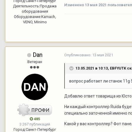
Город:
Санкт-Петербург
Изменено
13 мая 2021
пользовате
Деятельность:
Продажа
оборудования
Оборудование:
Kamach,
VENO, Minimo
Dan
Опубликовано:
13 мая 2021
Ветеран
13.05.2021 в 10:13,
EBFYUTK
ск
вопрос работает ли станок 11g 
Добавлю ответ товарища из Юсто
Ни каждый контроллер Ruida будет
специально заточенной именно п
485
Какой у вас контроллер? Фот пане
3 267 публикаций
Город:
Санкт-Петербург