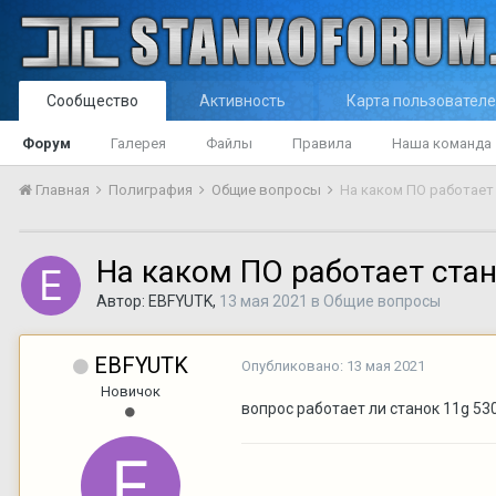
Сообщество
Активность
Карта пользовател
Форум
Галерея
Файлы
Правила
Наша команда
Главная
Полиграфия
Общие вопросы
На каком ПО работает 
На каком ПО работает стан
Автор:
EBFYUTK
,
13 мая 2021
в
Общие вопросы
EBFYUTK
Опубликовано:
13 мая 2021
Новичок
вопрос работает ли станок 11g 530