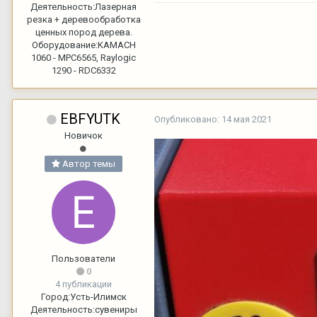
Деятельность:
Лазерная
резка + деревообработка
ценных пород дерева.
Оборудование:
KAMACH
1060 - MPC6565, Raylogic
1290 - RDC6332
EBFYUTK
Опубликовано:
14 мая 2021
Новичок
Автор темы
Пользователи
0
4 публикации
Город:
Усть-Илимск
Деятельность:
сувениры