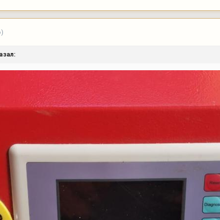
о)
азал: