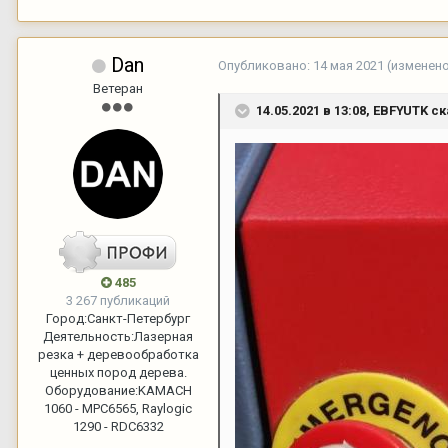
Dan
Опубликовано:
14 мая 2021
(изменен
Ветеран
14.05.2021 в 13:08,
EBFYUTK
ск
485
3 267 публикаций
Город:
Санкт-Петербург
Деятельность:
Лазерная
резка + деревообработка
ценных пород дерева.
Оборудование:
KAMACH
1060 - MPC6565, Raylogic
1290 - RDC6332