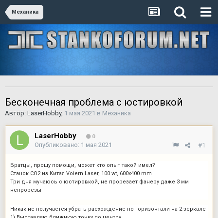
Механика
Бесконечная проблема с юстировкой
Автор:
LaserHobby
,
1 мая 2021
в
Механика
LaserHobby
0
Опубликовано:
1 мая 2021
#1
Братцы, прошу помощи, может кто опыт такой имел?
Станок СО2 из Китая Voiern Laser, 100 wt, 600x400 mm
Три дня мучаюсь с юстировкой, не прорезает фанеру даже 3 мм
непрорезы
Никак не получается убрать расхождение по горизонтали на 2 зеркале
1) Выставляю ближнюю точку по центру