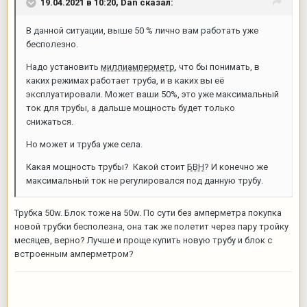
19.04.2021 в 10:20,
Dan
сказал:
В данной ситуации, выше 50 % лично вам работать уже
бесполезно.
Надо установить
миллиамперметр
, что бы понимать, в
каких режимах работает труба, и в каких вы её
эксплуатировали. Может ваши 50%, это уже максимальный
ток для трубы, а дальше мощность будет только
снижаться.
Но может и труба уже села.
Какая мощность трубы? Какой стоит
БВН
? И конечно же
максимальный ток не регулировался под данную трубу.
Трубка 50w. Блок тоже на 50w. По сути без амперметра покупка
новой трубки бесполезна, она так же полетит через пару тройку
месяцев, верно? Лучше и проще купить новую трубу и блок с
встроенным амперметром?