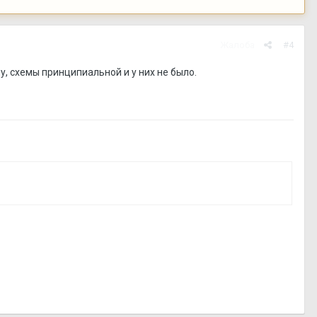
Жалоба
#4
у, схемы принципиальной и у них не было.