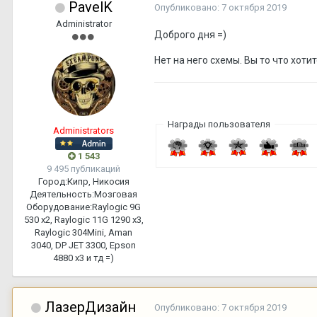
PavelK
Опубликовано:
7 октября 2019
Administrator
Доброго дня =)
Нет на него схемы. Вы то что хот
Награды пользователя
Administrators
1 543
9 495 публикаций
Город:
Кипр, Никосия
Деятельность:
Мозговая
Оборудование:
Raylogic 9G
530 х2, Raylogic 11G 1290 х3,
Raylogic 304Mini, Aman
3040, DP JET 3300, Epson
4880 x3 и тд =)
ЛазерДизайн
Опубликовано:
7 октября 2019