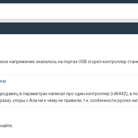
сокое напряжение оказалось на портах USB сгорел контроллер ста
иду
одавец в параметрах написал про один контроллер (rd6442), а по ф
а), споры с Али ни к чему не привели, т.к. особенности русско-ки
найте.