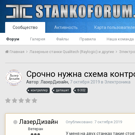
Сообщество
Активность
Карта пользовател
Форум
Галерея
Файлы
Правила
Наша команда
Главная
Лазерные станки Qualitech (Raylogic) и другие
Электр
Срочно нужна схема контр
Автор:
ЛазерДизайн
,
7 октября 2019
в
Электроника
контроллер
даташит
tl-302
ЛазерДизайн
Опубликовано:
7 октября 2019
Ветеран
У меня на двух станках такие сто