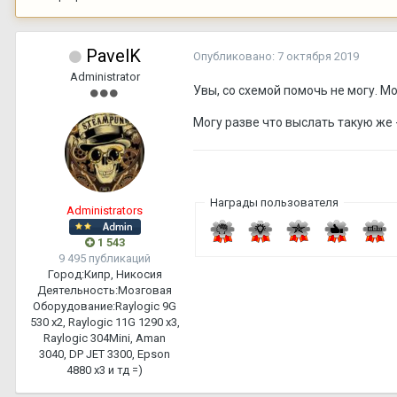
PavelK
Опубликовано:
7 октября 2019
Administrator
Увы, со схемой помочь не могу. М
Могу разве что выслать такую же -
Награды пользователя
Administrators
1 543
9 495 публикаций
Город:
Кипр, Никосия
Деятельность:
Мозговая
Оборудование:
Raylogic 9G
530 х2, Raylogic 11G 1290 х3,
Raylogic 304Mini, Aman
3040, DP JET 3300, Epson
4880 x3 и тд =)