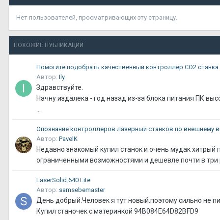
Нет пользователей, просматривающих эту страницу.
ПОХОЖИЕ ПУБЛИКАЦИИ
Помогите подобрать качественный контроллер CO2 станка
Автор:
Ily
Здравствуйте.
Начну издалека - год назад из-за блока питания ПК вы
...
Опознание контроллеров лазерный станков по внешнему в
Автор:
PavelK
Недавно знакомый купил станок и очень мудак хитрый пр
ограниченными возможностями и дешевле почти в три раз
LaserSolid 640 Lite
Автор:
samsebemaster
День добрый.Человек я тут новый.поэтому сильно не пи
Купил станочек с материнкой 94B084E64D82BFD9