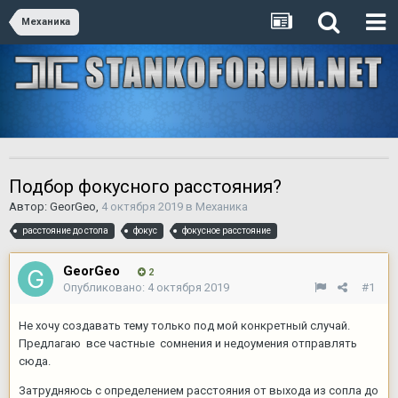
Механика
Подбор фокусного расстояния?
Автор:
GeorGeo
,
4 октября 2019
в
Механика
расстояние до стола
фокус
фокусное расстояние
GeorGeo
2
Опубликовано:
4 октября 2019
#1
Не хочу создавать тему только под мой конкретный случай.
Предлагаю все частные сомнения и недоумения отправлять
сюда.
Затрудняюсь с определением расстояния от выхода из сопла до