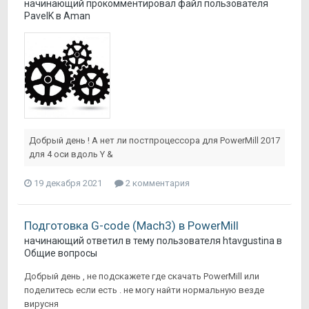
начинающий
прокомментировал файл пользователя
PavelK
в
Aman
Добрый день ! А нет ли постпроцессора для PowerMill 2017
для 4 оси вдоль Y &
19 декабря 2021
2 комментария
Подготовка G-code (Mach3) в PowerMill
начинающий
ответил в тему пользователя
htavgustina
в
Общие вопросы
Добрый день , не подскажете где скачать PowerMill или
поделитесь если есть . не могу найти нормальную везде
вирусня