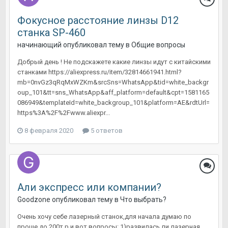
Фокусное расстояние линзы D12
станка SP-460
начинающий
опубликовал тему в
Общие вопросы
Добрый день ! Не подскажете какие линзы идут с китайскими
станками https://aliexpress.ru/item/32814661941.html?
mb=0nvGz3qRqMxWZKm&srcSns=WhatsApp&tid=white_backgr
oup_101&tt=sns_WhatsApp&aff_platform=default&cpt=1581165
086949&templateId=white_backgroup_101&platform=AE&rdtUrl=
https%3A%2F%2Fwww.aliexpr...
8 февраля 2020
5 ответов
Али экспресс или компании?
Goodzone
опубликовал тему в
Что выбрать?
Очень хочу себе лазерный станок,для начала думаю по
проще до 200т.р и вот вопросы: 1)развилась ли лазерная