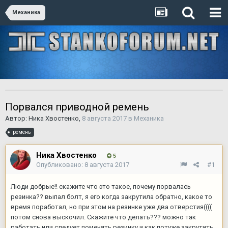
Механика
Порвался приводной ремень
Автор:
Ника Хвостенко
,
8 августа 2017
в
Механика
ремень
Ника Хвостенко
5
Опубликовано:
8 августа 2017
#1
Люди добрые!! скажите что это такое, почему порвалась
резинка?? выпал болт, я его когда закрутила обратно, какое то
время поработал, но при этом на резинке уже два отверстия((((
потом снова выскочил. Скажите что делать??? можно так
работать или следует поменять резинку и как потуже закрутить