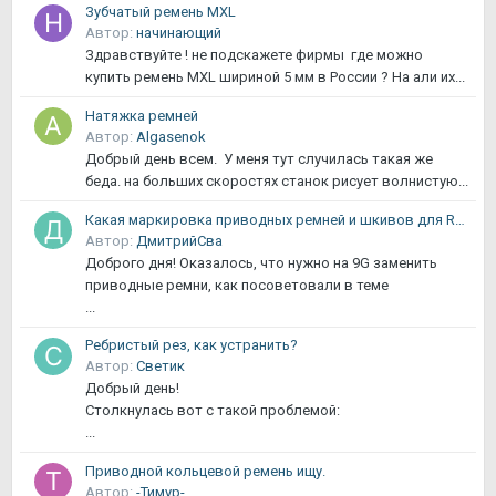
Зубчатый ремень MXL
Автор:
начинающий
Здравствуйте ! не подскажете фирмы где можно
купить ремень MXL шириной 5 мм в России ? На али их...
Натяжка ремней
Автор:
Algasenok
Добрый день всем. У меня тут случилась такая же
беда. на больших скоростях станок рисует волнистую...
Какая маркировка приводных ремней и шкивов для Raylogic 9G 530 и 11G 530, подобрать замену
Автор:
ДмитрийСва
Доброго дня! Оказалось, что нужно на 9G заменить
приводные ремни, как посоветовали в теме
...
Ребристый рез, как устранить?
Автор:
Светик
Добрый день!
Столкнулась вот с такой проблемой:
...
Приводной кольцевой ремень ищу.
Автор:
-Тимур-