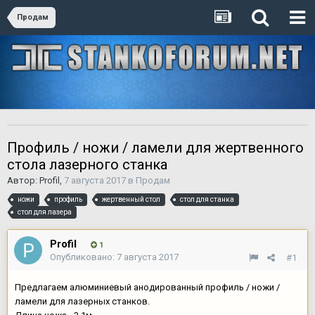
Продам
Профиль / ножи / ламели для жертвенного
стола лазерного станка
Автор:
Profil
,
7 августа 2017
в
Продам
ножи
профиль
жертвенный стол
стол для станка
стол для лазера
Profil
1
Опубликовано:
7 августа 2017
#1
Предлагаем алюминиевый анодированный профиль / ножи /
ламели для лазерных станков.