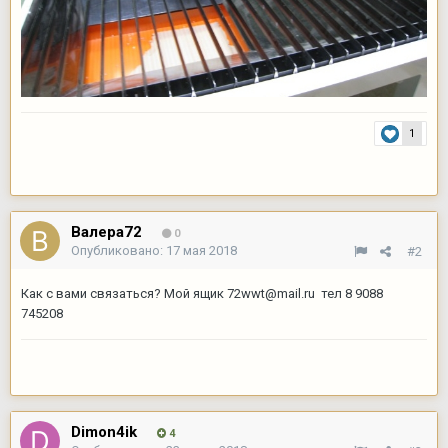
1
Валера72
0
Опубликовано:
17 мая 2018
#2
Как с вами связаться? Мой ящик
72wwt@mail.ru
тел 8 9088
745208
Dimon4ik
4