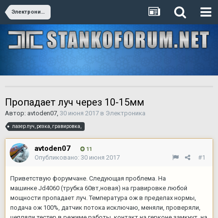
Электроника
Пропадает луч через 10-15мм
Автор:
avtoden07
,
30 июня 2017
в
Электроника
лазер луч, резка, гравировка,
avtoden07
11
Опубликовано:
30 июня 2017
#1
Приветствую форумчане. Следующая проблема. На
машинке Jd4060 (трубка 60вт,новая) на гравировке любой
мощности пропадает луч. Температура ож в пределах нормы,
подача ож 100%, датчик потока исключаю, меняли, проверяли,
цепляли тестер в режиме работы, контакт на герконе замкнут, на