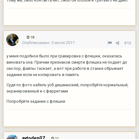
тому же, либо контакта нет, либо он плохой и третьего не дано.
18
Опубликовано:
3 июля 2017
#10
у меня подобное было при гравировке с флешки, оказалась
виновата она. Причем признаков смерти флешка не подает до
сих пор, файлы таскает, а вот при работе в станке обрывает
задание если не копировать в память
Судя по фото кабель усб дешманский, попробуйте нормальный,
экранированный и с ферритами
Попробуйте задание с флешки
avtoden07
11