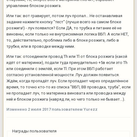
управление блоком розжига.
Или так: вот гравирует, потом луч пропал... Не останавливая
задание нажмите кнопку "тест" (лучше всего на самом блоке
розжига!) - луч появился? Если ДА, то трубка и питание её не
виновны, если только не внутрисхемная логика ВБП. А если НЕТ,
то, действительно, проблема либо в блоке розжига, либо в
трубке, или в проводке между ними.
Или так: отсоединили провод Th или Tl от блока розжига (какой
идёт от материнки), подали туда принудительно +5в если это Th
или соединили с землёй, если Tl. При этом ВБП работает
согласно установленной мощности. Луч должен появиться.
Ждём, когда пропадёт луч. Если пропадает через определённое
время, то точно кто-то из списка "ВБП, ВВ проводка, труба", если
не пропадает луч, то материнка виновата или проводка между
ней и блоком розжига (навряд ли, но чего только не бывает...).
Изменено
2 июля 2017
пользователем Yurezz
Награды пользователя