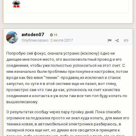
avtoden07
11
Опубликовано:
2 июля 2017
#9
Попробую сей фокус, сначала устраню (исключу) одно не
дающее мне покоя место, это высоковольтный провод и его
соединения, чтобы уже полностью успокоиться на этот счет. С
ним изначально были проблемы при покупке и настройке, потом
вроде как без меня "техник" -продавец их исключил и станок
запустил, по сути я в этой системе еще не лазил, вот гляну,
просмотрю сам что там да как, успокоюсь на счет качества
соединения и контакта и уж если там все тип-топ буду копать по
вышеописаному.
О результатах сообщу через пару-тройку дней. Пока спасибо
огромное за подсказки просто не знал куда копать, для меня это
техника новая, в автомобильной электронике разбираюсь, в
лазерной пока еще нет, но думаю все сводится в принципе к