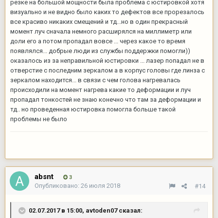
резке на большой мощности была проблема с юстировкой хотя
визуально и не видно было каких то дефектов все прорезалось
все красиво никаких смещений и тд...но в один прекрасный
момент луч сначала немного расширялся на миллиметр или
доли его а потом пропадал вовсе ... через какое то время
появлялся... добрые люди из службы поддержки помогли))
оказалось из за неправильной юстировки ... лазер попадал не в
отверстие с последним зеркалом а в корпус головы где линза с
зеркалом находится... в связи с чем голова нагревалась
происходили на момент нагрева какие то деформации и луч
пропадал тонкостей не знаю конечно что там за деформации и
тд.. но проведенная юстировка помогла больше такой
проблемы не было
absnt
3
Опубликовано:
26 июля 2018
#14
02.07.2017 в 15:00,
avtoden07
сказал: