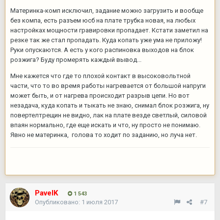
Материнка-комп исключил, задание можно загрузить и вообще
без компа, есть разъем юсб на плате трубка новая, на любых
настройках мощности гравировки пропадает. Кстати заметил на
резке так же стал пропадать. Куда копать уже ума не приложу!
Руки опускаются. А есть у кого распиновка выходов на блок
розжига? Буду промерять каждый вывод...
Мне кажется что где то плохой контакт в высоковольтной
части, что то во время работы нагревается от большой напруги
может быть, и от нагрева происходит разрыв цепи. Но вот
незадача, куда копать и тыкать не знаю, снимал блок розжига, ну
повертелтрещин не видно, лак на плате везде светлый, силовой
впаян нормально, где еще искать и что, ну просто не понимаю.
Явно не материнка, голова то ходит по заданию, но луча нет.
PavelK
1 543
Опубликовано:
1 июля 2017
#7