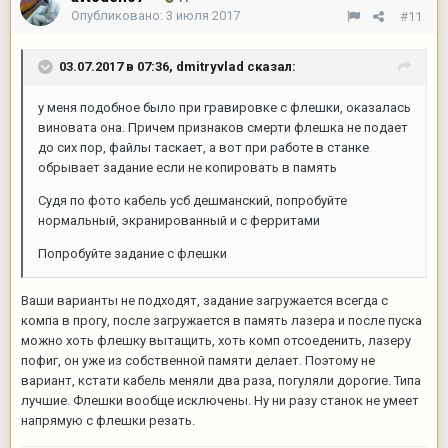
Опубликовано:
3 июля 2017
#11
03.07.2017 в 07:36,
dmitryvlad
сказал:
у меня подобное было при гравировке с флешки, оказалась
виновата она. Причем признаков смерти флешка не подает
до сих пор, файлы таскает, а вот при работе в станке
обрывает задание если не копировать в память
Судя по фото кабель усб дешманский, попробуйте
нормальный, экранированный и с ферритами
Попробуйте задание с флешки
Ваши варианты не подходят, задание загружается всегда с
компа в прогу, после загружается в память лазера и после пуска
можно хоть флешку вытащить, хоть комп отсоеденить, лазеру
пофиг, он уже из собственной памяти делает. Поэтому не
вариант, кстати кабель меняли два раза, погуляли дорогие. Типа
лучшие. Флешки вообще исключены. Ну ни разу станок не умеет
напрямую с флешки резать.