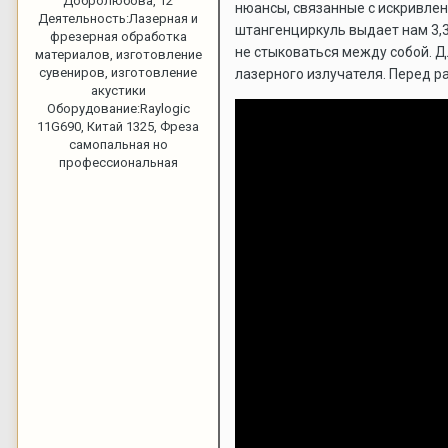
Добролюбова, 12
нюансы, связанные с искривлен
Деятельность:
Лазерная и
штангенциркуль выдает нам 3,3
фрезерная обработка
не стыковаться между собой. Д
материалов, изготовление
сувениров, изготовление
лазерного излучателя. Перед р
акустики
Оборудование:
Raylogic
11G690, Китай 1325, Фреза
самопальная но
профессиональная