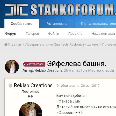
Сообщество
Активность
Карта пользовател
Форум
Галерея
Файлы
Правила
Наша команда
Главная
Лазерные станки Qualitech (Raylogic) и другие
Полезн
Эйфелева башня.
мастер-класс
Автор:
Reklab Creations
,
26 мая 2017
в
Мастер классы
Reklab Creations
Опубликовано:
26 мая 2017
Постоялец
Вам понадобится:
• Фанера 3 мм
Детали были вырезаны на станках 
• Скорость – 35