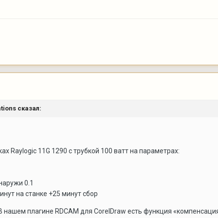
tions
сказал:
х Raylogic 11G 1290 с трубкой 100 ватт на параметрах:
наружи 0.1
инут на станке +25 минут сбор
В нашем плагине RDCAM для CorelDraw есть функция «компенсация 