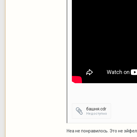
башня.cdr
Недоступно
Неа не понравилось. Это не эйфе