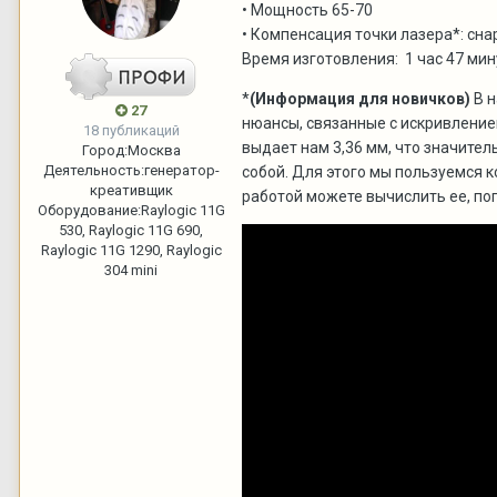
• Мощность 65-70
• Компенсация точки лазера*: сна
Время изготовления: 1 час 47 мин
*
(Информация для новичков)
В н
27
нюансы, связанные с искривление
18 публикаций
выдает нам 3,36 мм, что значител
Город:
Москва
Деятельность:
генератор-
собой. Для этого мы пользуемся 
креативщик
работой можете вычислить ее, по
Оборудование:
Raylogic 11G
530, Raylogic 11G 690,
Raylogic 11G 1290, Raylogic
304 mini