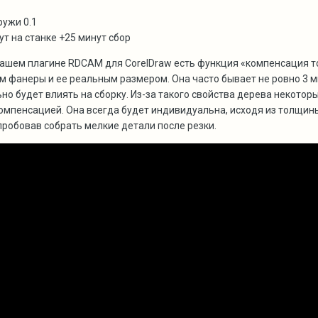
ружи 0.1
ут на станке +25 минут сбор
ашем плагине RDCAM для CorelDraw есть функция «компенсация то
м фанеры и ее реальным размером. Она часто бывает не ровно 3 м
ьно будет влиять на сборку. Из-за такого свойства дерева некото
компенсацией. Она всегда будет индивидуальна, исходя из толщин
пробовав собрать мелкие детали после резки.