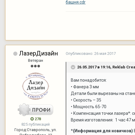
башня.cdr
ЛазерДизайн
Опубликовано:
26 мая 2017
Ветеран
26.05.2017 в 19:16,
Reklab Crea
Вам понадобится:
• Фанера 3 мм
Детали были вырезаны на станка
• Скорость – 35
• Мощность 65-70
• Компенсация точки лазера*: с
278
Время изготовления: 1 час 47 м
825 публикаций
Город:
Ставрополь, ул.
*
(Информация для новичков)