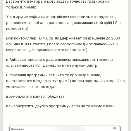
растра что вектора, я могу задать точность гравировки
только в линиях..
Хотя другие софтины от китайских лазеров умеют задавать
разрешение в dpi для гравировки.. (вспоминаю свой spirit LS с
нежностью)
мой контроллер TL-403CB поддерживает разрешение до 2500
dpi, мне и 1000 хватит, ( благо сервоприводы от панасоника, и
направляющие нормальные это позволяют)
в AutoLaser окошко с разрешением выскакивает только в
случае импорта PLT файла.. но мне то нужен растр
В описании программы есть что то про разрешение,
выставляется вроде как тут (рис.2) но там пароль.. и который по
умолчанию, он не проходит.
возможно это как-то победить?
или прикрутить другую программу? если да то какую и как?