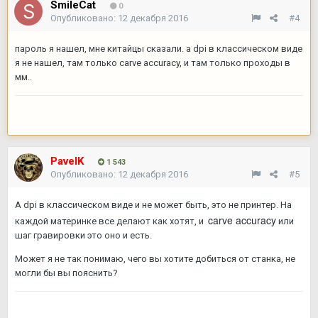
SmileCat
0
Опубликовано:
12 декабря 2016
#4
пароль я нашел, мне китайцы сказали. а dpi в классическом виде
я не нашел, там только carve accuracy, и там только проходы в
мм..
PavelK
1 543
Опубликовано:
12 декабря 2016
#5
А dpi в классическом виде и не может быть, это не принтер. На
carve accuracy
каждой материнке все делают как хотят, и
или
шаг гравировки это оно и есть.
Может я не так понимаю, чего вы хотите добиться от станка, не
могли бы вы пояснить?