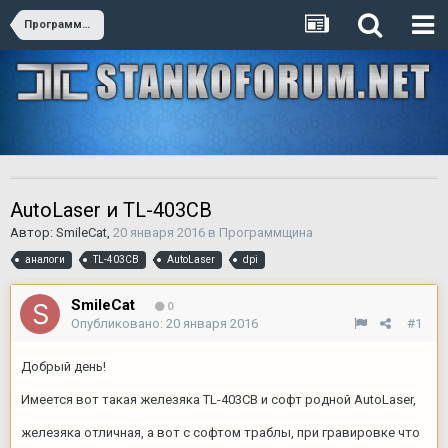
Программщина
AutoLaser и TL-403CB
Автор:
SmileCat
,
20 января 2016
в
Программщина
аналоги
TL-403CB
AutoLaser
dpi
SmileCat
0
Опубликовано:
20 января 2016
#1
Добрый день!
Имеется вот такая железяка TL-403CB и софт родной AutoLaser,
железяка отличная, а вот с софтом траблы, при гравировке что