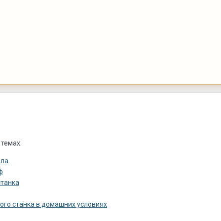
 темах:
ела
ф
станка
ого станка в домашних условиях