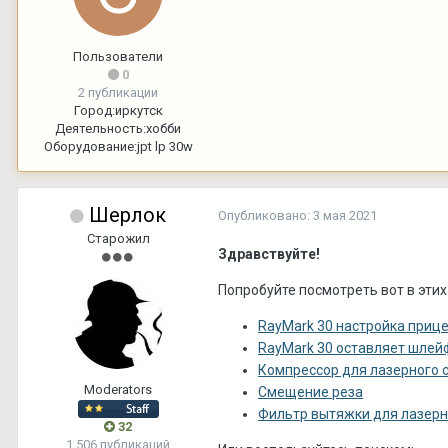
Пользователи
0
2 публикации
Город:
иркутск
Деятельность:
хобби
Оборудование:
jpt lp 30w
Шерлок
Опубликовано:
3 мая 2021
Старожил
Здравствуйте!
Попробуйте посмотреть вот в этих
RayMark 30 настройка приц
RayMark 30 оставляет шлей
Компрессор для лазерного 
Moderators
Смещение реза
Фильтр вытяжки для лазерн
32
1 506 публикаций