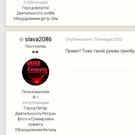
2 публикации
Город:
иркутск
Деятельность:
хобби
Оборудование:
jpt lp 30w
slava2086
Опубликовано:
18 января 2022
Постоялец
Привет! Тоже такой думаю приобре
Пользователи
0
24 публикации
Город:
Питер
Деятельность:
Ретушь
фото и Гравировка
гранита
Оборудование:
Китаец