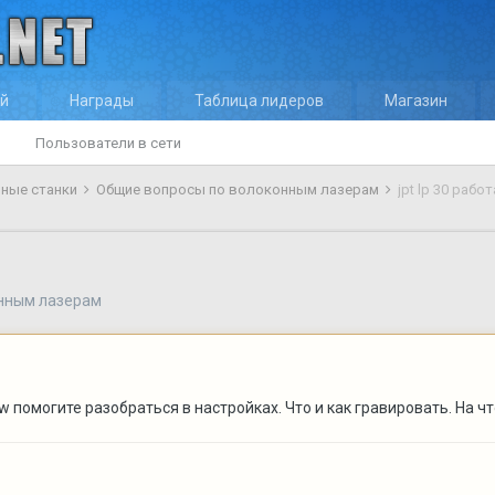
ей
Награды
Таблица лидеров
Магазин
Пользователи в сети
ные станки
Общие вопросы по волоконным лазерам
jpt lp 30 работ
нным лазерам
w помогите разобраться в настройках. Что и как гравировать. На что