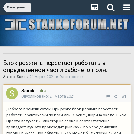
Электроника
Блок розжига перестает работать в
определенной части рабочего поля.
Автор:
Sanok
,
21 марта 2021
в
Электроника
Sanok
3
Опубликовано:
21 марта 2021
#1
Доброго времени суток. При резке блок розжига перестает
работать практически по всей длине оси Y , ширина около 1,5 см.
Просто потухает индикатор на блоке и соответственно
пропадает луч. это происходит рывками, по мере движения
головы в указанной области. В чем может быть причина? Или