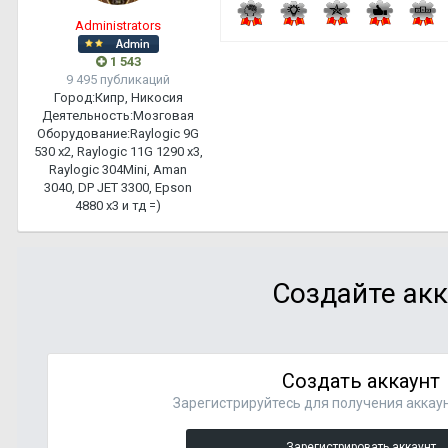
Administrators
1 543
9 495 публикаций
Город:
Кипр, Никосия
Деятельность:
Мозговая
Оборудование:
Raylogic 9G
530 х2, Raylogic 11G 1290 х3,
Raylogic 304Mini, Aman
3040, DP JET 3300, Epson
4880 x3 и тд =)
Создайте акк
Создать аккаунт
Зарегистрируйтесь для получения аккаун
Зарегистрировать аккаунт