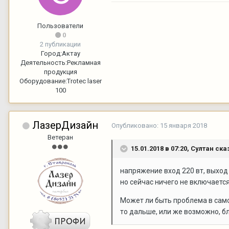
Пользователи
0
2 публикации
Город:
Актау
Деятельность:
Рекламная
продукция
Оборудование:
Trotec laser
100
ЛазерДизайн
Опубликовано:
15 января 2018
Ветеран
15.01.2018 в 07:20,
Султан
сказ
напряжение вход 220 вт, выход
но сейчас ничего не включается
Может ли быть проблема в само
то дальше, или же возможно, б