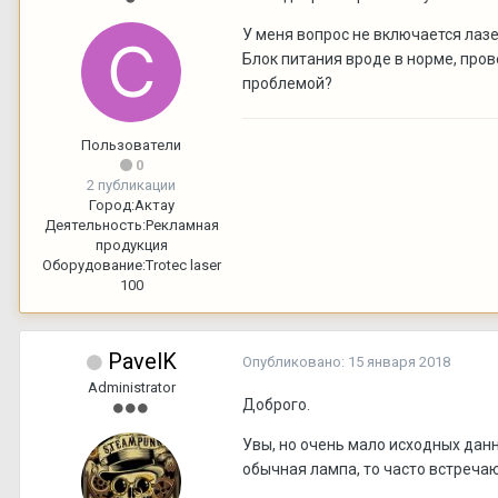
У меня вопрос не включается лазер
Блок питания вроде в норме, пров
проблемой?
Пользователи
0
2 публикации
Город:
Актау
Деятельность:
Рекламная
продукция
Оборудование:
Trotec laser
100
PavelK
Опубликовано:
15 января 2018
Administrator
Доброго.
Увы, но очень мало исходных дан
обычная лампа, то часто встреча