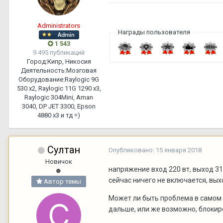
Administrators
Награды пользователя
1 543
9 495 публикаций
Город:
Кипр, Никосия
Деятельность:
Мозговая
Оборудование:
Raylogic 9G
530 х2, Raylogic 11G 1290 х3,
Raylogic 304Mini, Aman
3040, DP JET 3300, Epson
4880 x3 и тд =)
Султан
Опубликовано:
15 января 2018
Новичок
напряжение вход 220 вт, выход 31
сейчас ничего не включается, вых
Автор темы
Может ли быть проблема в самом б
дальше, или же возможно, блокиро