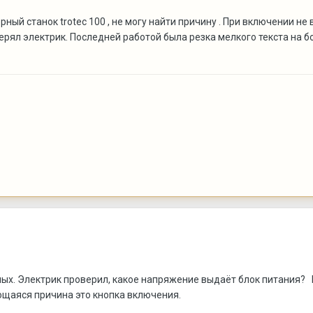
ный станок trotec 100 , не могу найти причину . При включении не
ерял электрик. Последней работой была резка мелкого текста на б
ных. Электрик проверил, какое напряжение выдаёт блок питания?
ющаяся причина это кнопка включения.