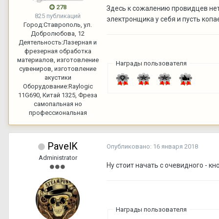
278
Здесь к сожалению провидцев нет
825 публикаций
электронщика у себя и пусть копа
Город:
Ставрополь, ул.
Добролюбова, 12
Деятельность:
Лазерная и
фрезерная обработка
материалов, изготовление
Награды пользователя
сувениров, изготовление
акустики
Оборудование:
Raylogic
11G690, Китай 1325, Фреза
самопальная но
профессиональная
PavelK
Опубликовано:
16 января 2018
Administrator
Ну стоит начать с очевидного - кно
Награды пользователя