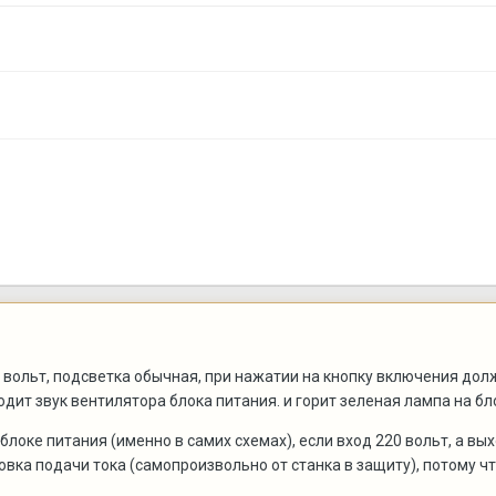
 вольт, подсветка обычная, при нажатии на кнопку включения долж
одит звук вентилятора блока питания. и горит зеленая лампа на бл
локе питания (именно в самих схемах), если вход 220 вольт, а вы
вка подачи тока (самопроизвольно от станка в защиту), потому ч