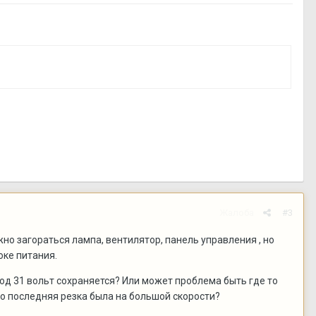
Жалоба
#3
но загораться лампа, вентилятор, панель управления , но
оке питания.
ход 31 вольт сохраняется? Или может проблема быть где то
то последняя резка была на большой скорости?