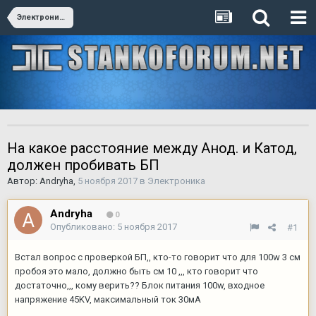
Электроника
На какое расстояние между Анод. и Катод,
должен пробивать БП
Автор:
Andryha
,
5 ноября 2017
в
Электроника
Andryha
0
Опубликовано:
5 ноября 2017
#1
Встал вопрос с проверкой БП,, кто-то говорит что для 100w 3 см
пробоя это мало, должно быть см 10 ,,, кто говорит что
достаточно,,, кому верить?? Блок питания 100w, входное
напряжение 45KV, максимальный ток 30мА