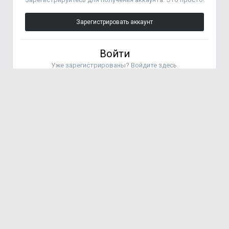
Зарегистрировать аккаунт
Войти
Уже зарегистрированы? Войдите здесь.
Войти сейчас
Подписчики
0
ПЕРЕЙТИ К СПИСКУ ТЕМ
0 ПОЛЬЗОВАТЕЛЕЙ
СЕЙЧАС НА СТРАНИЦЕ