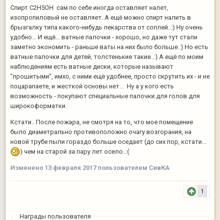
Спирт C2H5OH сам по себе иногда оставляет налет,
изопропиловый не оставляет. А ещё можно спирт налить в
брызгалку типа какого-нибудь лекарства от соплей..:) Ну очень
удобно... И ещё... ватные палочки - хорошо, но даже тут стали
заметно экономить - раньше ваты на них было больше.:) Но есть
ватные палочки для детей, толстенькие такие..:) А ещё по моим
наблюдениям есть ватные диски, которые называют
"прошитыми", имхо, с ними ещё удобнее, просто скрутить их - и не
поцарапаете, и жесткой основы нет... Ну а у кого есть
возможность - покупают специальные палочки для голов для
широкоформатки.
Кстати.. После пожара, не смотря на то, что мое помещение
было диаметрально противоположно очагу возгорания, на
новой трубе пыли гораздо больше оседает (до сих пор, кстати...
) чем на старой за пару лет осело..:(
Изменено
13 февраля 2017
пользователем СивКА
1
Награды пользователя