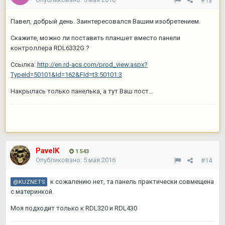
#13
Павел, добрый день. Заинтересовался Вашим изобретением.
Скажите, можно ли поставить планшет вместо панели
контроллера RDL6332G ?
Ссылка:
http://en.rd-acs.com/prod_view.aspx?
TypeId=50101&Id=162&FId=t3:50101:3
Накрылась только панелька, а тут Ваш пост...
PavelK
1 543
Опубликовано:
5 мая 2016
#14
к сожалению нет, та панель практически совмещена
@KUZNETS
с материнкой.
Моя подходит только к RDL320 и RDL430