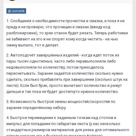
@Jumstik
1. Сообщения о необходимости прочистки и смазки, и пока я не
приду и не проверю, что прочищен и смазан (введу код
разблокировки), то хрен станок будет резать. Теперь работники
не забивают на это и не спорят кому когда чистить - на чью
смену выпало, тот и делает.
2. Автоподсчёт завершённых изделий - когда идёт поток из
пары тысяч однотипных, часто либо перевыполняли либо
недовыполняли по количеству, потом приходилось
пересчитывать. Заранее задаётся количество сколько нужно
сделать, сколько прибавлять при завершении (сколько штук на
листе). Если был брак, просто вычитают количество и режут
дальше и так пока не будет достигнуто нужное количество.
3. Возможность быстрой смены мощностей/скоростей по
заранее определённому набору
4. Быстрое перемещение к заданным точкам над столом и
импульс для попадания по габаритам листа (у нас несколько
стандартных размеров материалов для резки для оптимального
использования его и быстрой подготовки файлов)