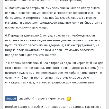
5.Статистика по затраченному времени на начало следующего
задания, статистика мощностей и скоростей (отслеживаю, что
бы не делали скорость ниже необходимой, как долго меняют
материал и запускают следующее задание) если выбивается из
нормы прихожу и даю мзды.
6. Передача данных по блютузу, то есть нет необходимости
встраивать в станок - один планшет для нескольких станков и
пусть таскают работники на здоровье, так как трудновато, не
видя кнопок, нажимать по ним, а планшет можно положить
перед собой и делать что хочется.
7. В планах реализации была отправка заданий через wi-fi, но для
этого подойдёт не каждый планшет, а лишь дорогие модели(и то
не все) и нужно постоянное подключение кабеля к планшету, то
есть пункт 5 почти теряет смысл, поэтому скорее всего
откажусь, так как для этого в процессе другое дополнение.
спасибо =) , а цена - хрен знает
@good
вообще делал для себя и не планировал продавать, так как это