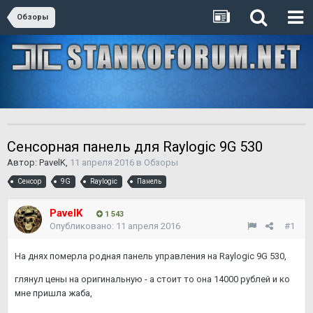
Обзоры
Сенсорная панель для Raylogic 9G 530
Автор:
PavelK
,
11 апреля 2016
в
Обзоры
Сенсор
9G
Raylogic
Панель
PavelK
1 543
Опубликовано:
11 апреля 2016
#1
На днях померла родная панель управления на Raylogic 9G 530,
глянул цены на оригинальную - а стоит то она 14000 рублей и ко
мне пришла жаба,