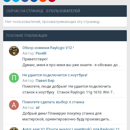
0 ПОЛЬЗОВАТЕЛЕЙ
СЕЙЧАС НА СТРАНИЦЕ
Нет пользователей, просматривающих эту страницу.
ПОХОЖИЕ ПУБЛИКАЦИИ
Обзор новинки Raylogic V12 !
Автор:
PavelK
Приветствую!
Думаю, меня и про меня вы уже знаете - я обожаю до...
Не удается подключится с ноутбука!
Автор:
Павел Бер
Помогите, люди добрые! Не удается подключить
станок к ноутбуку. Станок Raylogic 11g 1610. Win 7...
Помогите сделать выбор л.станка
Автор:
ail
Добрый день! Планирую покупку станка для
мастерской, ориентировочно буду производить...
AutoLaser V1 (Почти аналог LaserWork) для Raylogic 11G 1290