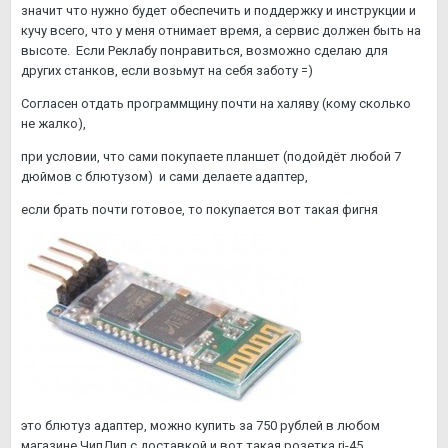
значит что нужно будет обеспечить и поддержку и инструкции и
кучу всего, что у меня отнимает время, а сервис должен быть на
высоте. Если Реклабу понравиться, возможно сделаю для
других станков, если возьмут на себя заботу =)
Согласен отдать программщину почти на халяву (кому сколько
не жалко),
при условии, что сами покупаете планшет (подойдёт любой 7
дюймов с блютузом) и сами делаете адаптер,
если брать почти готовое, то покупается вот такая фигня
это блютуз адаптер, можно купить за 750 рублей в любом
магазине ЧипДип с доставкой и вот такая розетка rj-45