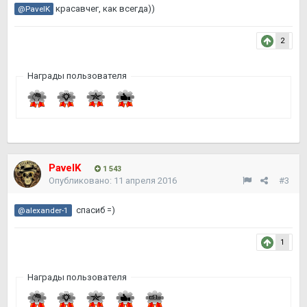
красавчег, как всегда))
@PavelK
2
Награды пользователя
PavelK
1 543
Опубликовано:
11 апреля 2016
#3
спасиб =)
@alexander-1
1
Награды пользователя