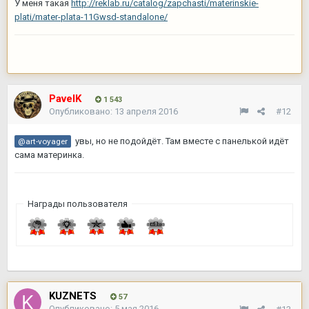
У меня такая
http://reklab.ru/catalog/zapchasti/materinskie-
plati/mater-plata-11Gwsd-standalone/
PavelK
1 543
Опубликовано:
13 апреля 2016
#12
увы, но не подойдёт. Там вместе с панелькой идёт
@art-voyager
сама материнка.
Награды пользователя
KUZNETS
57
Опубликовано:
5 мая 2016