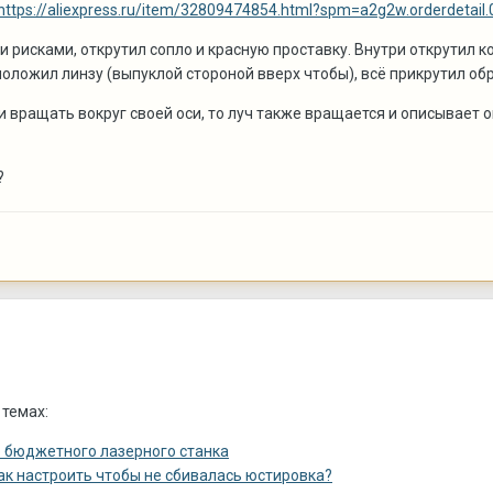
https://aliexpress.ru/item/32809474854.html?spm=a2g2w.orderdeta
и рисками, открутил сопло и красную проставку. Внутри открутил 
положил линзу (выпуклой стороной вверх чтобы), всё прикрутил об
ми вращать вокруг своей оси, то луч также вращается и описывает 
?
 темах:
 бюджетного лазерного станка
как настроить чтобы не сбивалась юстировка?