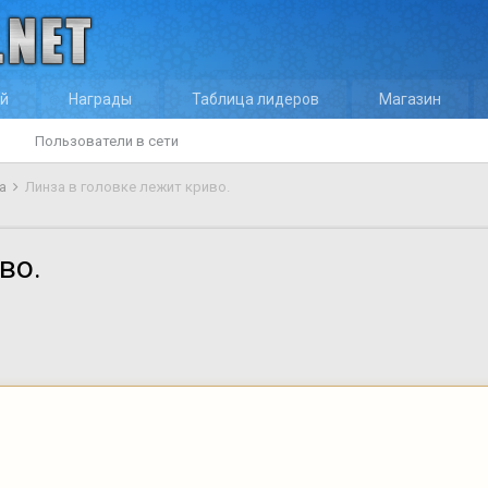
ей
Награды
Таблица лидеров
Магазин
Пользователи в сети
ка
Линза в головке лежит криво.
во.