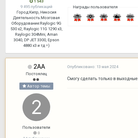
1 543
9 495 публикаций
Награды пользователя
Город:
Кипр, Никосия
Деятельность:
Мозговая
Оборудование:
Raylogic 9G
530 х2, Raylogic 11G 1290 х3,
Raylogic 304Mini, Aman
3040, DP JET 3300, Epson
4880 x3 и тд =)
2АА
Опубликовано:
13 мая 2024
Постоялец
Смогу сделать только в выходные
Автор темы
Пользователи
0