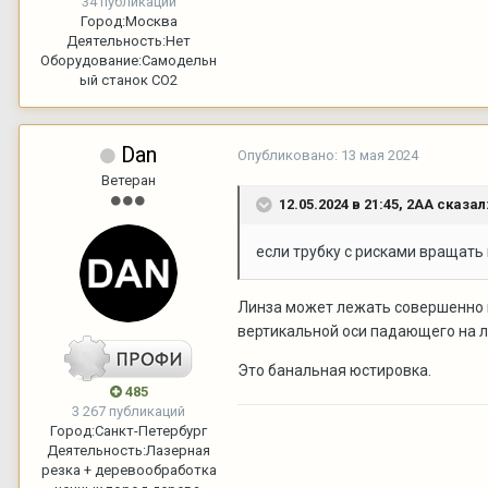
34 публикации
Город:
Москва
Деятельность:
Нет
Оборудование:
Самодельн
ый станок CO2
Dan
Опубликовано:
13 мая 2024
Ветеран
12.05.2024 в 21:45,
2АА
сказал
если трубку с рисками вращать 
Линза может лежать совершенно го
вертикальной оси падающего на л
Это банальная юстировка.
485
3 267 публикаций
Город:
Санкт-Петербург
Деятельность:
Лазерная
резка + деревообработка