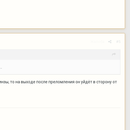
Жалоба
#5
..
нзы, то на выходе после преломления он уйдёт в сторону от