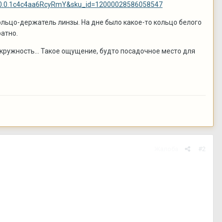
il.0.0.1c4c4aa6RcyRmY&sku_id=12000028586058547
кольцо-держатель линзы. На дне было какое-то кольцо белого
ратно.
окружность... Такое ощущение, будто посадочное место для
Жалоба
#2