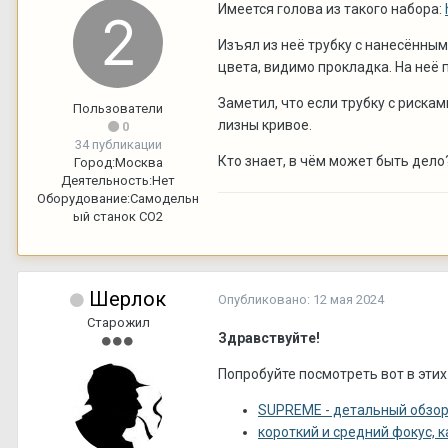
Имеется голова из такого набора:
Изъял из неё трубку с нанесённым
цвета, видимо прокладка. На неё 
Заметил, что если трубку с риска
Пользователи
лизны кривое.
0
34 публикации
Кто знает, в чём может быть дело
Город:
Москва
Деятельность:
Нет
Оборудование:
Самодельн
ый станок CO2
Шерлок
Опубликовано:
12 мая 2024
Старожил
Здравствуйте!
Попробуйте посмотреть вот в этих
SUPREME - детальный обзор
короткий и средний фокус, 