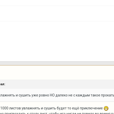
ал:
лажнять и сушить уже ровно НО далеко не с каждым такое прокатыв
, 1000 листов увлажнять и сушить будет то ещё приключение
о пригвоздить к столу лист, чтобы его нигде не повело во время р