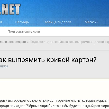
ей
Награды
Таблица лидеров
Магазин
Пользователи в сети
ики и поставщики
Подскажите, пожалуйста, как выпрямить кривой ка
как выпрямить кривой картон?
вщики
 разных городов, с одного приходят ровные листы, которые нормал
города приходит "Чёрный ящик" и что в нём будет- каждый раз сюрпр