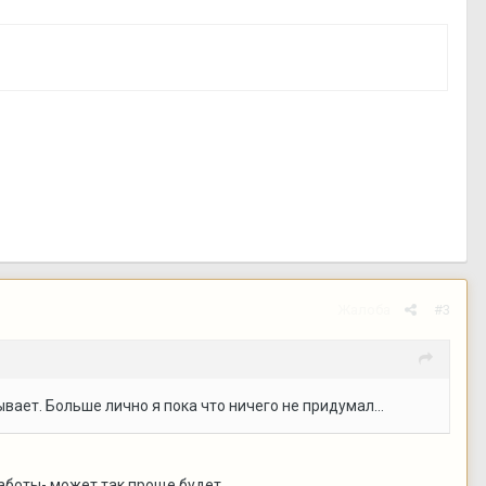
Жалоба
#3
ает. Больше лично я пока что ничего не придумал...
аботы- может так проще будет...