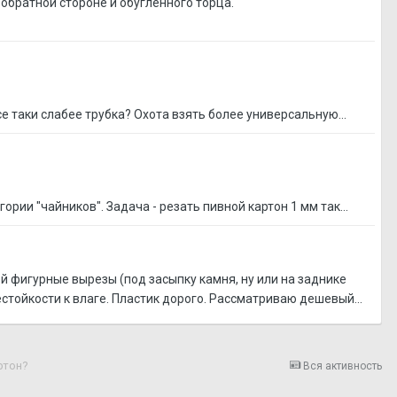
 обратной стороне и обугленного торца.
е таки слабее трубка? Охота взять более универсальную...
рии "чайников". Задача - резать пивной картон 1 мм так...
й фигурные вырезы (под засыпку камня, ну или на заднике
естойкости к влаге. Пластик дорого. Рассматриваю дешевый...
ртон?
Вся активность