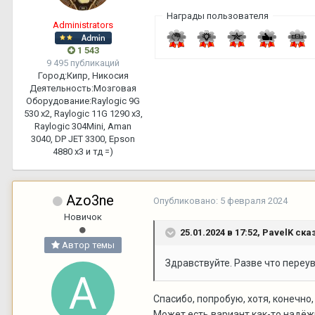
Награды пользователя
Administrators
1 543
9 495 публикаций
Город:
Кипр, Никосия
Деятельность:
Мозговая
Оборудование:
Raylogic 9G
530 х2, Raylogic 11G 1290 х3,
Raylogic 304Mini, Aman
3040, DP JET 3300, Epson
4880 x3 и тд =)
Azo3ne
Опубликовано:
5 февраля 2024
Новичок
25.01.2024 в 17:52,
PavelK
сказ
Автор темы
Здравствуйте. Разве что переув
Спасибо, попробую, хотя, конечно
Может есть вариант как-то надёжн