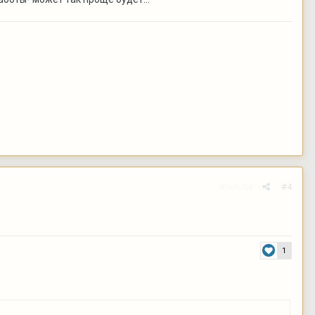
Жалоба
#4
1