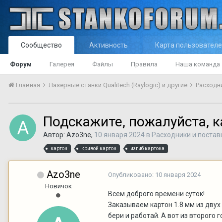
Сообщество
Активность
Карта пользовател
Форум
Галерея
Файлы
Правила
Наша команда
Главная
Лазерные станки Qualitech (Raylogic) и другие
Расходн
Подскажите, пожалуйста, 
Автор:
Azo3ne
,
10 января 2024
в
Расходники и поста
картон
кривой картон
изгиб картона
Azo3ne
Опубликовано:
10 января 2024
Новичок
Всем доброго времени суток!
Заказываем картон 1.8 мм из двух
бери и работай. А вот из второго 