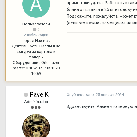
прямо таки удача. Работать с так
блина от штанги в 25 кг в голову н
Подскажите, пожалуйста, может к
(если это важно- помещение не вл
Пользователи
0
2 публикации
Город:
Ижевск
Деятельность:
Пазлы и 3d
фигуры из картона и
фанеры
Оборудование:
Ortur lazer
master 3 10W, Taurus 1070
100W
PavelK
Опубликовано:
25 января 2024
Administrator
Здравствуйте. Разве что переувла