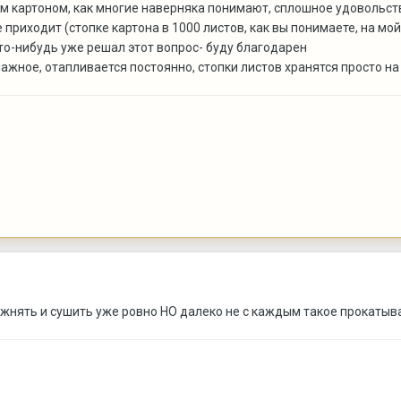
им картоном, как многие наверняка понимают, сплошное удовольств
е приходит (стопке картона в 1000 листов, как вы понимаете, на мой
то-нибудь уже решал этот вопрос- буду благодарен
ажное, отапливается постоянно, стопки листов хранятся просто на
жнять и сушить уже ровно НО далеко не с каждым такое прокатывае