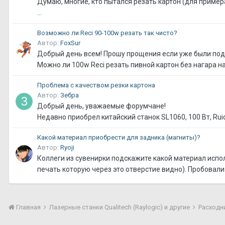
Думаю, многие, кто пытался резать картон (для пример
...
Возможно ли Reci 90-100w резать так чисто?
Автор:
FoxSur
Добрый день всем! Прошу прощения если уже были по
Можно ли 100w Reci резать пивной картон без нагара н
Проблема с качеством резки картона
Автор:
Зебра
Добрый день, уважаемые форумчане!
Недавно приобрел китайский станок SL1060, 100 Вт, Ruid
Какой материал приобрести для задника (магниты)?
Автор:
Ryoji
Коллеги из сувенирки подскажите какой материал испол
печать которую через это отверстие видно). Пробовали 
Главная
Лазерные станки Qualitech (Raylogic) и другие
Расходн