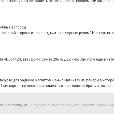
а плотность 300) без защиты, сталкивался с проблемами нагара на
добные вопросы.
а лицевой стороне и шоколадным, а не черным резом? Или нужна вс
a RDC6442G, автофокус, линза 20мм, 2 дюйма. Сам пока еще в катего
ьзуете для задника магнитов. Речь о магнитах из фанеры в которо
1 мм картон, но некоторые клиенты отказываются брать из за за н
ики и поставщики
Подскажите, пожалуйста, как выпрямить кривой ка