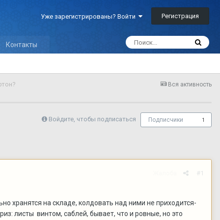
Регистрация
Уже зарегистрированы? Войти
Контакты
ртон?
Вся активность
Войдите, чтобы подписаться
Подписчики
1
Жалоба
#1
ьно хранятся на складе, колдовать над ними не приходится-
из: листы винтом, саблей, бывает, что и ровные, но это